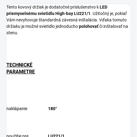
Tento kovový držiak je dodatočné príslušenstvo k
LED
priemyselnému svietidlu High-bay LU221/1
. Užitočný je, pokiaľ
Vám nevyhovuje štandardná závesná inštalácia. Vďaka tomuto
držiaku je možné svietidlo jednoducho
polohovať
či inštalovať na
stenu.
TECHNICKÉ
PARAMETRE
naklápanie
180°
použitie pre
LU221/1