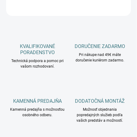
OPÝTAŤ SA
KVALIFIKOVANÉ
DORUČENIE ZADARMO
PORADENSTVO
Pri nákupe nad 49€ máte
doručenie kuriérom zadarmo.
Technická podpora a pomoc pri
vašom rozhodovaní.
KAMENNÁ PREDAJŇA
DODATOČNÁ MONTÁŽ
Kamenná predajňa s možnosťou
Možnosť objednania
osobného odberu.
popredajných služieb podľa
vašich predstáv a možností.