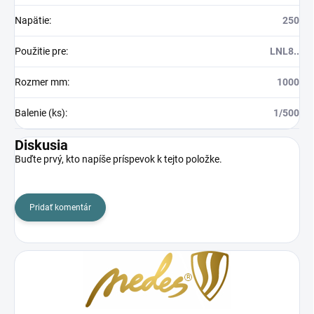
Napätie
:
250
Použitie pre
:
LNL8..
Rozmer mm
:
1000
Balenie (ks)
:
1/500
Diskusia
Buďte prvý, kto napíše príspevok k tejto položke.
Pridať komentár