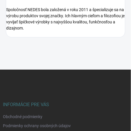
Spoločnosť NEDES bola založená v roku 2011 a špecializuje sa na
výrobu produktov svojej značky. Ich hlavným cieľom a filozofiou je
vyvíjať špičkové výrobky s najvyššou kvalitou, funkčnosťou a
dizajnom.
Z
á
p
ä
t
i
INFORMÁCIE PRE VÁS
e
Obchodné podmienky
Podmienky ochrany osobných údajov