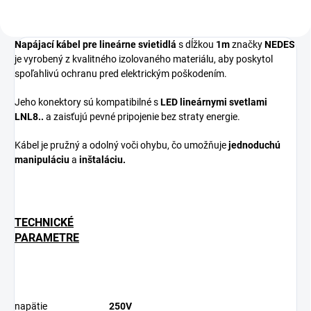
Napájací kábel pre lineárne svietidlá
s dĺžkou
1m
značky
NEDES
je vyrobený z kvalitného izolovaného materiálu, aby poskytol
spoľahlivú ochranu pred elektrickým poškodením.
Jeho konektory sú kompatibilné s
LED lineárnymi svetlami
LNL8..
a zaisťujú pevné pripojenie bez straty energie.
Kábel je pružný a odolný voči ohybu, čo umožňuje
jednoduchú
manipuláciu
a
inštaláciu.
TECHNICKÉ
PARAMETRE
napätie
250V