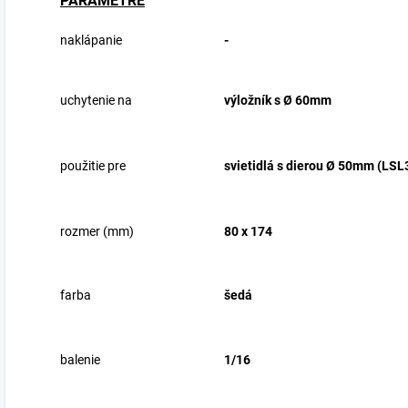
PARAMETRE
naklápanie
-
uchytenie na
výložník s Ø 60mm
použitie pre
svietidlá s dierou Ø 50mm (LS
rozmer (mm)
80 x 174
farba
šedá
balenie
1/16