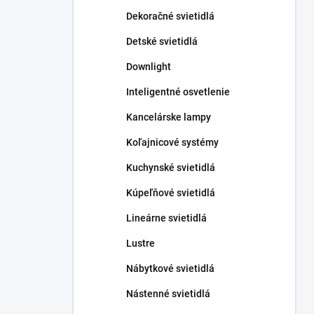
n
Dekoračné svietidlá
e
l
Detské svietidlá
Downlight
Inteligentné osvetlenie
Kancelárske lampy
Koľajnicové systémy
Kuchynské svietidlá
Kúpeľňové svietidlá
Lineárne svietidlá
Lustre
Nábytkové svietidlá
Nástenné svietidlá