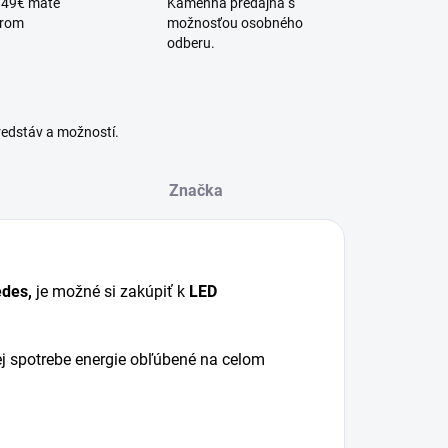
 49€ máte
Kamenná predajňa s
érom
možnosťou osobného
odberu.
redstáv a možností.
Značka
des,
je možné si zakúpiť k
LED
ej spotrebe energie obľúbené na celom