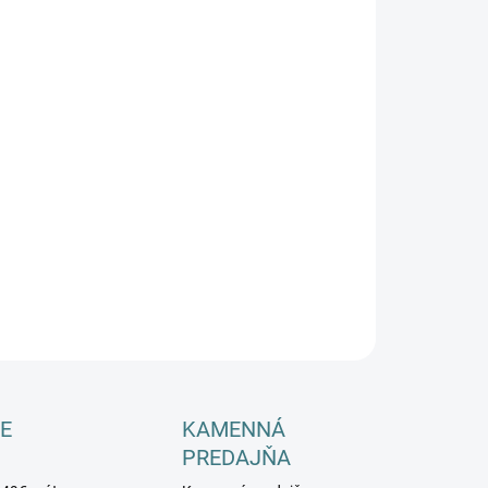
−
+
Pridať do košíka
ILNÉ INFORMÁCIE
OPÝTAŤ SA
E
KAMENNÁ
PREDAJŇA