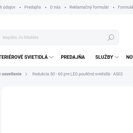
h údajov
Predajňa
O nás
Reklamačný formulár
Formulá
Hľadať
TERIÉROVÉ SVIETIDLÁ
PREDAJŇA
SLUŽBY
NO
 osvetlenie
Redukcia 50 - 60 pre LED pouličné svietidlá - AS02
Neohodnotené
Podrobnosti hodnotenia
ZNAČKA
21
Jedn
DOS
cena