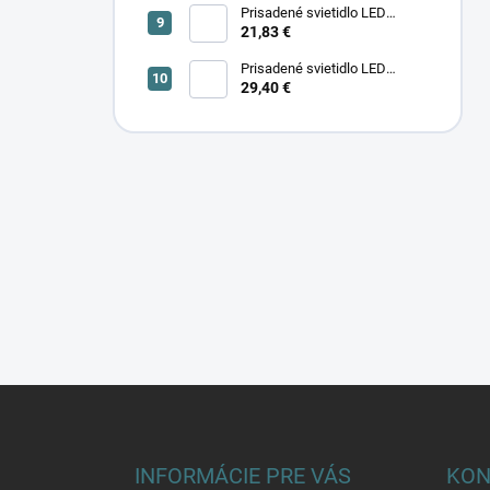
Prisadené svietidlo LED
SONOR CCT UP 6W B 24365
21,83 €
Prisadené svietidlo LED
29,40 €
SONOR CCT UP 12W W 24366
Z
á
p
ä
INFORMÁCIE PRE VÁS
KON