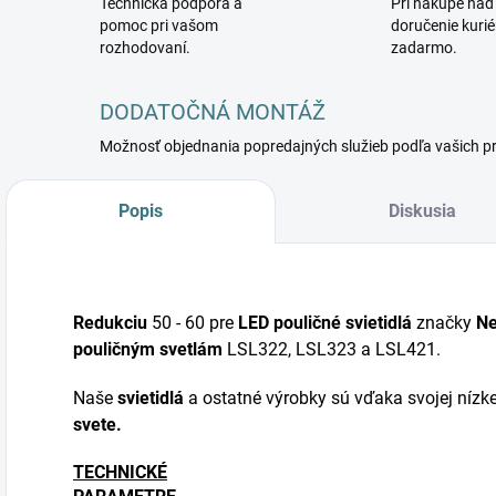
Technická podpora a
Pri nákupe nad
pomoc pri vašom
doručenie kuri
rozhodovaní.
zadarmo.
DODATOČNÁ MONTÁŽ
Možnosť objednania popredajných služieb podľa vašich p
Popis
Diskusia
Redukciu
50 - 60 pre
LED pouličné svietidlá
značky
Ne
pouličným svetlám
LSL322, LSL323 a LSL421.
Naše
svietidlá
a ostatné výrobky sú vďaka svojej nízk
svete.
TECHNICKÉ