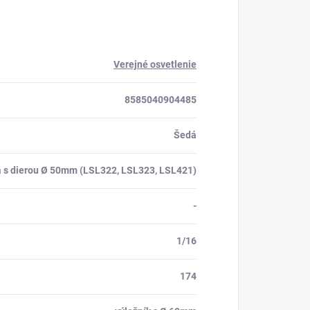
Verejné osvetlenie
8585040904485
Šedá
lá s dierou Ø 50mm (LSL322, LSL323, LSL421)
-
1/16
174