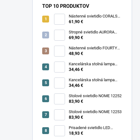
TOP 10 PRODUKTOV
Nástenné svietidlo CORALS
11977
61,90 €
Stropné svietidlo AURORA
11971
69,90 €
Nástenné svietidlo FOURTY
WALL S 10888
48,90 €
Kancelárska stolná lampa
PIXA KT-40-GR BL 90420
34,46 €
Kancelárska stolná lampa
PIXA KT-40-BE 90419
34,46 €
Stolové svietidlo NOME 12252
83,90 €
Stolové svietidlo NOME 12253
83,90 €
Prisadené svietidlo LED
18,93 €
SONOR CCT UP 6W W 24364