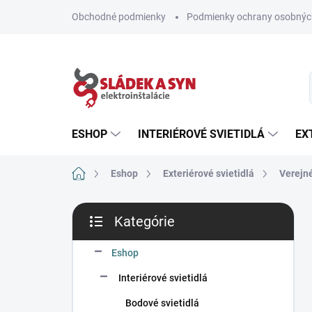
Prejsť
Obchodné podmienky
Podmienky ochrany osobnýc
na
obsah
ESHOP
INTERIÉROVÉ SVIETIDLÁ
EX
Domov
Eshop
Exteriérové svietidlá
Verejné
B
Kategórie
o
Preskočiť
č
kategórie
n
Eshop
ý
Interiérové svietidlá
p
a
Bodové svietidlá