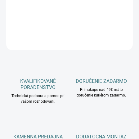
−
+
Pridať do košíka
DETAILNÉ INFORMÁCIE
OPÝTAŤ SA
KVALIFIKOVANÉ
DORUČENIE ZADARMO
PORADENSTVO
Pri nákupe nad 49€ máte
doručenie kuriérom zadarmo.
Technická podpora a pomoc pri
vašom rozhodovaní.
KAMENNÁ PREDAJŇA
DODATOČNÁ MONTÁŽ