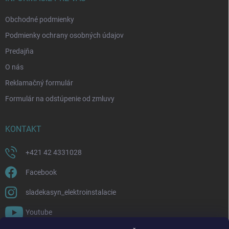
e
Obchodné podmienky
Podmienky ochrany osobných údajov
Predajňa
O nás
Reklamačný formulár
Formulár na odstúpenie od zmluvy
KONTAKT
+421 42 4331028
Facebook
sladekasyn_elektroinstalacie
Youtube