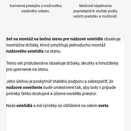
Kamenná predajňa s možnosťou
Možnosť objednania
osobného odberu.
popredajných služieb podľa
vašich predstáv a možností.
Set na montáž na bočnú stenu pre núdzové svietidlá
obsahuje
montážne držiaky, ktoré umožňujú jednoduchú montáž
núdzového svietidla
na stenu.
Tento set príslušenstva obsahuje držiaky, skrutky a hmoždinky
pre upevnenie na stenu.
Jeho úlohou je poskytnúť stabilnú podporu a zabezpečiť, že
núdzové osvetlenie
bude umiestnené tak, aby bolo v prípade
potreby ľahko dostupné a účinne osvetlilo priestor.
Naše
svietidlá
a iné výrobky sú obľúbené na celom
svete
.