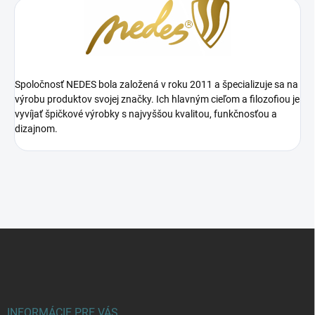
Spoločnosť NEDES bola založená v roku 2011 a špecializuje sa na
výrobu produktov svojej značky. Ich hlavným cieľom a filozofiou je
vyvíjať špičkové výrobky s najvyššou kvalitou, funkčnosťou a
dizajnom.
Z
á
p
ä
t
i
INFORMÁCIE PRE VÁS