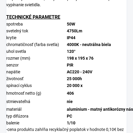
vypínanie svietidla.
TECHNICKÉ PARAMETRE
spotreba
50W
svetelný tok
4750Lm
krytie
IP44
chromatičnosť (farba svetla)
4000K - neutrálna biela
uhol svetla
120°
rozmer (mm)
198 x 195 x 76
senzor
PIR
napätie
AC220 - 240V
životnosť
25 000h
spínací cyklus
20 000 x
hmotnosť netto (g)
406
stmievateľná
nie
materiál
aluminium - matný antikorózny nás
typ difúzora
PC
balenie
1/10
-cena produktu zahŕňa recyklačný poplatok v hodnote 0,10€ bez