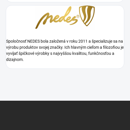
Spoločnosť NEDES bola založená v roku 2011 a špecializuje sa na
výrobu produktov svojej značky. Ich hlavným cieľom a filozofiou je
vyvíjať špičkové výrobky s najvyššou kvalitou, funkčnosťou a
dizajnom.
Z
á
p
ä
t