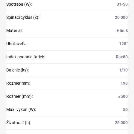
Spotreba (W)
:
31-50
Spínaci cyklus (x)
:
20 000
Materiál
:
Hliník
Uhol svetla
:
120°
Index podania farieb
:
Ra≥80
Balenie (ks)
:
1/10
Rozmer mm
:
198
Rozmer (mm)
:
≤500
Max. výkon (W)
:
50
Životnosť (h)
:
25 000