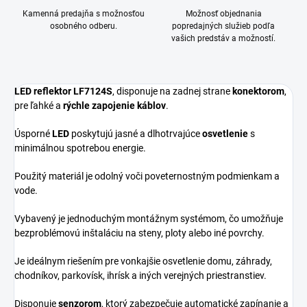
Kamenná predajňa s možnosťou
Možnosť objednania
osobného odberu.
popredajných služieb podľa
vašich predstáv a možností.
LED reflektor LF7124S
, disponuje na zadnej strane
konektorom
,
pre ľahké a
rýchle zapojenie káblov
.
Úsporné
LED
poskytujú jasné a dlhotrvajúce
osvetlenie
s
minimálnou spotrebou energie.
Použitý materiál je odolný voči poveternostným podmienkam a
vode.
Vybavený je jednoduchým montážnym systémom, čo umožňuje
bezproblémovú inštaláciu na steny, ploty alebo iné povrchy.
Je ideálnym riešením pre vonkajšie osvetlenie domu, záhrady,
chodníkov, parkovísk, ihrísk a iných verejných priestranstiev.
Disponuje
senzorom
, ktorý
zabezpečuje automatické zapínanie a