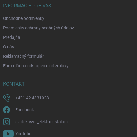
i
INFORMÁCIE PRE VÁS
e
Obchodné podmienky
Podmienky ochrany osobných údajov
Predajňa
O nás
Reklamačný formulár
Formulár na odstúpenie od zmluvy
KONTAKT
+421 42 4331028
Facebook
sladekasyn_elektroinstalacie
Youtube