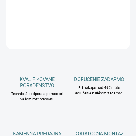
−
+
Pridať do košíka
DETAILNÉ INFORMÁCIE
OPÝTAŤ SA
KVALIFIKOVANÉ
DORUČENIE ZADARMO
PORADENSTVO
Pri nákupe nad 49€ máte
doručenie kuriérom zadarmo.
Technická podpora a pomoc pri
vašom rozhodovaní.
KAMENNÁ PREDAJŇA
DODATOČNÁ MONTÁŽ