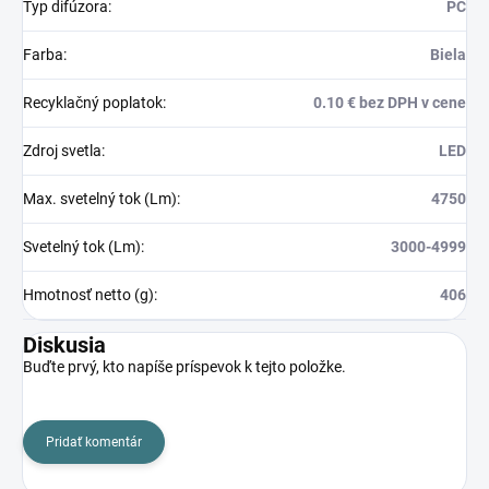
Typ difúzora
:
PC
Farba
:
Biela
Recyklačný poplatok
:
0.10 € bez DPH v cene
Zdroj svetla
:
LED
Max. svetelný tok (Lm)
:
4750
Svetelný tok (Lm)
:
3000-4999
Hmotnosť netto (g)
:
406
Diskusia
Buďte prvý, kto napíše príspevok k tejto položke.
Pridať komentár