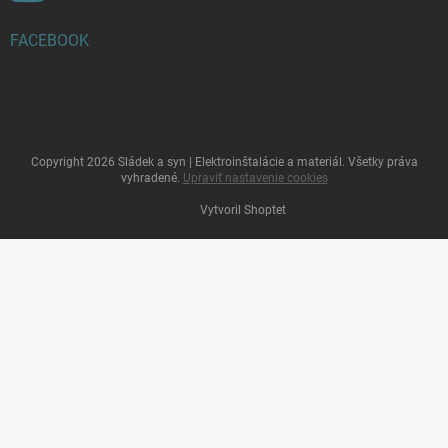
FACEBOOK
Copyright 2026
Sládek a syn | Elektroinštalácie a materiál
. Všetky práva
vyhradené.
Upraviť nastavenie cookies
Vytvoril Shoptet