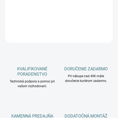
−
+
Pridať do košíka
DETAILNÉ INFORMÁCIE
OPÝTAŤ SA
KVALIFIKOVANÉ
DORUČENIE ZADARMO
PORADENSTVO
Pri nákupe nad 49€ máte
doručenie kuriérom zadarmo.
Technická podpora a pomoc pri
vašom rozhodovaní.
KAMENNÁ PREDAJŇA
DODATOČNÁ MONTÁŽ