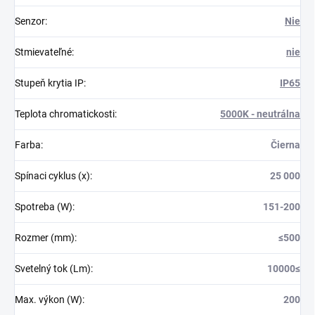
Senzor
:
Nie
Stmievateľné
:
nie
Stupeň krytia IP
:
IP65
Teplota chromatickosti
:
5000K - neutrálna
Farba
:
Čierna
Spínaci cyklus (x)
:
25 000
Spotreba (W)
:
151-200
Rozmer (mm)
:
≤500
Svetelný tok (Lm)
:
10000≤
Max. výkon (W)
:
200