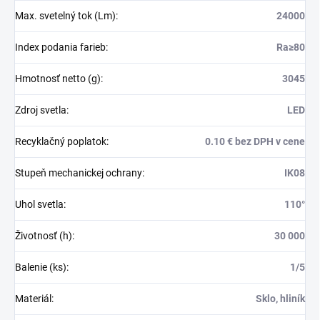
Max. svetelný tok (Lm)
:
24000
Index podania farieb
:
Ra≥80
Hmotnosť netto (g)
:
3045
Zdroj svetla
:
LED
Recyklačný poplatok
:
0.10 € bez DPH v cene
Stupeň mechanickej ochrany
:
IK08
Uhol svetla
:
110°
Životnosť (h)
:
30 000
Balenie (ks)
:
1/5
Materiál
:
Sklo, hliník