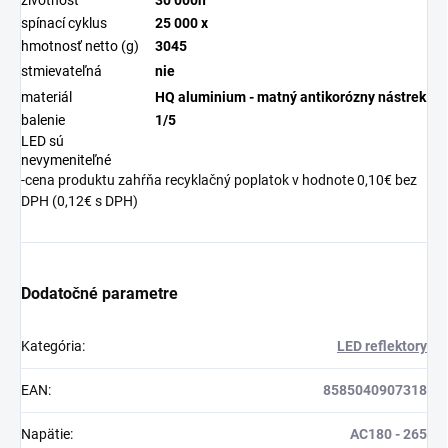
životnosť
30 000h
spínací cyklus
25 000 x
hmotnosť netto (g)
3045
stmievateľná
nie
materiál
HQ aluminium - matný antikorózny nástrek
balenie
1/5
LED sú
nevymeniteľné
-cena produktu zahŕňa recyklačný poplatok v hodnote 0,10€ bez
DPH (0,12€ s DPH)
Dodatočné parametre
Kategória
:
LED reflektory
EAN
:
8585040907318
Napätie
:
AC180 - 265