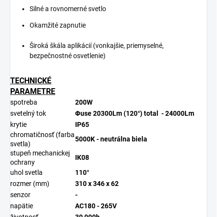
Silné a rovnomerné svetlo
Okamžité zapnutie
Široká škála aplikácií (vonkajšie, priemyselné,
bezpečnostné osvetlenie)
TECHNICKÉ
PARAMETRE
spotreba
200W
svetelný tok
Φuse 20300Lm (120°) total
- 24000Lm
krytie
IP65
chromatičnosť (farba
5000K - neutrálna biela
svetla)
stupeň mechanickej
IK08
ochrany
uhol svetla
110°
rozmer (mm)
310 x 346 x 62
senzor
-
napätie
AC180 - 265V