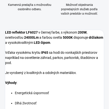
Kamenná predajňa s možnosťou
Možnosť objednania
osobného odberu.
popredajných služieb podľa
vašich predstáv a možností.
LED reflektor LF6027
v čiernej farbe, s výkonom
200W
,
svietivosťou
24000Lm
a farbou svetla
5000K
disponuje
držiakom
a vysokokvalitným
LED čipom
.
Vďaka vysokému krytiu
IP65
sa hodí do vonkajších priestorov
napríklad na osvetlenie záhrad, parkov, parkovísk, štadiónov a
pod.
Je vyrobený z kvalitných a odolných materiálov.
Výhody
:
Energetická úspornosť
Dlhá životnosť