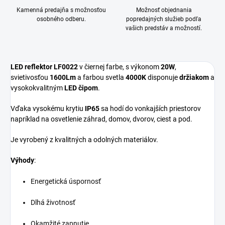
Kamenná predajňa s možnosťou
Možnosť objednania
osobného odberu.
popredajných služieb podľa
vašich predstáv a možností.
LED reflektor LF0022
v čiernej farbe, s výkonom
20W
,
svietivosťou
1600Lm
a farbou svetla
4000K
disponuje
držiakom
a
vysokokvalitným
LED čipom
.
Vďaka vysokému krytiu
IP65
sa hodí do vonkajších priestorov
napríklad na osvetlenie záhrad, domov, dvorov, ciest a pod.
Je vyrobený z kvalitných a odolných materiálov.
Výhody
:
Energetická úspornosť
Dlhá životnosť
Okamžité zapnutie