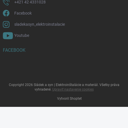
+421 42 4331028
Facebook
sladekasyn_elektroinstalacie
Youtube
FACEBOOK
Copyright 2026
Sládek a syn | Elektroinštalácie a materiál
. Všetky práva
vyhradené.
Upraviť nastavenie cookies
Vytvoril Shoptet