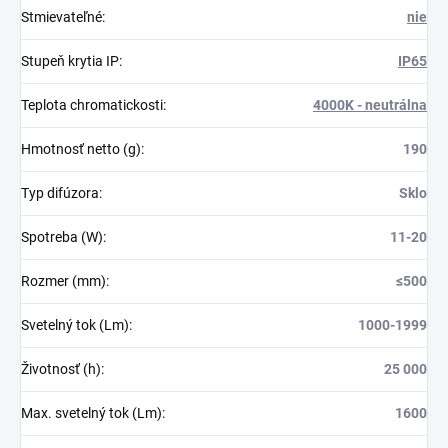
Stmievateľné
:
nie
Stupeň krytia IP
:
IP65
Teplota chromatickosti
:
4000K - neutrálna
Hmotnosť netto (g)
:
190
Typ difúzora
:
Sklo
Spotreba (W)
:
11-20
Rozmer (mm)
:
≤500
Svetelný tok (Lm)
:
1000-1999
Životnosť (h)
:
25 000
Max. svetelný tok (Lm)
:
1600