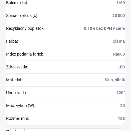
Balenie (ks)
:
1/60
Spínaci cyklus (x)
:
20 000
Recyklačný poplatok
:
0.10 € bez DPH v cene
Farba
:
Čierna
Index podania farieb
:
Ra≥80
Zdroj svetla
:
LED
Materiál
:
Sklo, hliník
Uhol svetla
:
120°
Max. výkon (W)
:
20
Rozmer mm
:
128