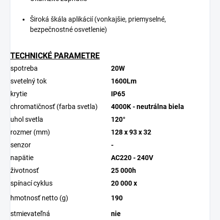
Široká škála aplikácií (vonkajšie, priemyselné,
bezpečnostné osvetlenie)
TECHNICKÉ PARAMETRE
spotreba
20W
svetelný tok
1600Lm
krytie
IP65
chromatičnosť (farba svetla)
4000K - neutrálna biela
uhol svetla
120°
rozmer (mm)
128 x 93 x 32
senzor
-
napätie
AC220 - 240V
životnosť
25 000h
spínací cyklus
20 000 x
hmotnosť netto (g)
190
stmievateľná
nie