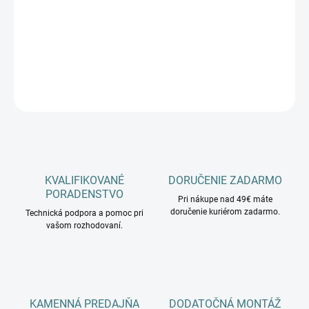
−
+
Pridať do košíka
DETAILNÉ INFORMÁCIE
OPÝTAŤ SA
KVALIFIKOVANÉ
DORUČENIE ZADARMO
PORADENSTVO
Pri nákupe nad 49€ máte
doručenie kuriérom zadarmo.
Technická podpora a pomoc pri
vašom rozhodovaní.
KAMENNÁ PREDAJŇA
DODATOČNÁ MONTÁŽ