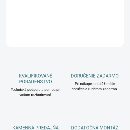
−
+
Pridať do košíka
DETAILNÉ INFORMÁCIE
OPÝTAŤ SA
KVALIFIKOVANÉ
DORUČENIE ZADARMO
PORADENSTVO
Pri nákupe nad 49€ máte
doručenie kuriérom zadarmo.
Technická podpora a pomoc pri
vašom rozhodovaní.
KAMENNÁ PREDAJŇA
DODATOČNÁ MONTÁŽ