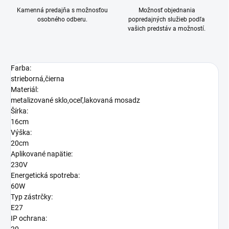
Kamenná predajňa s možnosťou
Možnosť objednania
osobného odberu.
popredajných služieb podľa
vašich predstáv a možností.
Farba:
strieborná,čierna
Materiál:
metalizované sklo,oceľ,lakovaná mosadz
Šírka:
16cm
Výška:
20cm
Aplikované napätie:
230V
Energetická spotreba:
60W
Typ zástrčky:
E27
IP ochrana: