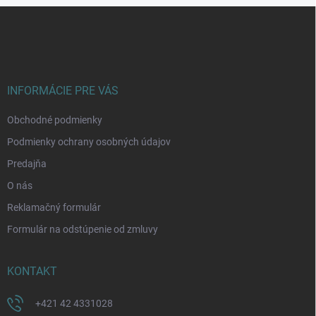
Z
á
p
ä
t
i
INFORMÁCIE PRE VÁS
e
Obchodné podmienky
Podmienky ochrany osobných údajov
Predajňa
O nás
Reklamačný formulár
Formulár na odstúpenie od zmluvy
KONTAKT
+421 42 4331028