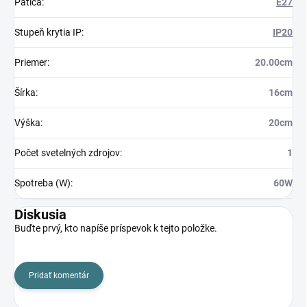
Pätica
:
E27
Stupeň krytia IP
:
IP20
Priemer
:
20.00cm
Šírka
:
16cm
Výška
:
20cm
Počet svetelných zdrojov
:
1
Spotreba (W)
:
60W
Diskusia
Buďte prvý, kto napíše príspevok k tejto položke.
Pridať komentár