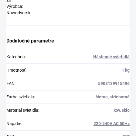
20
Výrobca:
Nowodvorski
Dodatočné parametre
Kategória
:
Nástenné svietidlá
Hmotnosť
:
1 kg
EAN
:
5903139915496
Farba svietidla
:
čierna
,
strieborná
Materiál svietidla
:
kov
,
sklo
Napätie
:
220-240V AC 50Hz