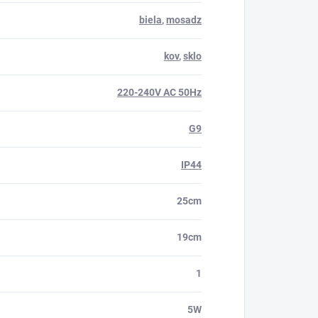
biela
,
mosadz
kov
,
sklo
220-240V AC 50Hz
G9
IP44
25cm
19cm
1
5W