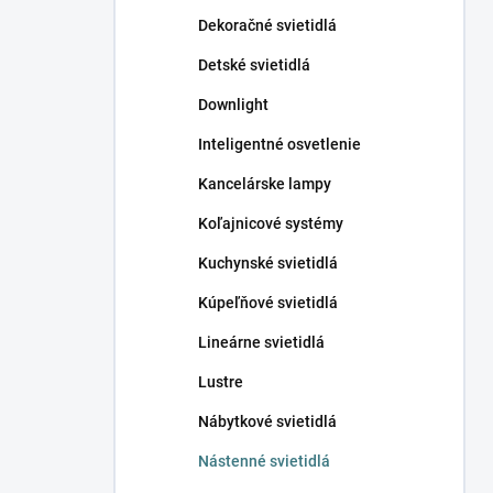
n
Dekoračné svietidlá
e
l
Detské svietidlá
Downlight
Inteligentné osvetlenie
Kancelárske lampy
Koľajnicové systémy
Kuchynské svietidlá
Kúpeľňové svietidlá
Lineárne svietidlá
Lustre
Nábytkové svietidlá
Nástenné svietidlá