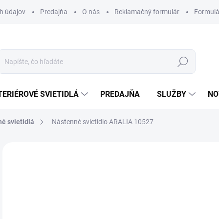
h údajov
Predajňa
O nás
Reklamačný formulár
Formulá
Hľadať
TERIÉROVÉ SVIETIDLÁ
PREDAJŇA
SLUŽBY
NO
é svietidlá
Nástenné svietidlo ARALIA 10527
Neohodnotené
Podrobnosti hodnotenia
ZNAČKA
97
Jedn
DOS
cena