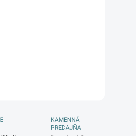
−
+
Pridať do košíka
ILNÉ INFORMÁCIE
OPÝTAŤ SA
E
KAMENNÁ
PREDAJŇA