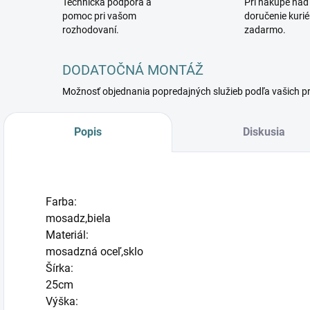
Technická podpora a
Pri nákupe nad
pomoc pri vašom
doručenie kuri
rozhodovaní.
zadarmo.
DODATOČNÁ MONTÁŽ
Možnosť objednania popredajných služieb podľa vašich p
Popis
Diskusia
Farba:
mosadz,biela
Materiál:
mosadzná oceľ,sklo
Šírka:
25cm
Výška: