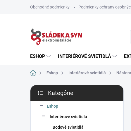
Prejsť
Obchodné podmienky
Podmienky ochrany osobnýc
na
obsah
ESHOP
INTERIÉROVÉ SVIETIDLÁ
EX
Domov
Eshop
Interiérové svietidlá
Nástenn
B
Kategórie
o
Preskočiť
č
kategórie
n
Eshop
ý
Interiérové svietidlá
p
a
Bodové svietidlá