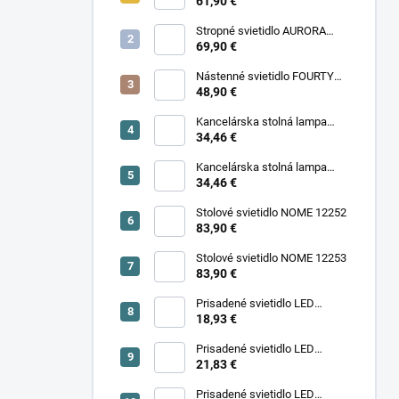
11977
61,90 €
Stropné svietidlo AURORA
11971
69,90 €
Nástenné svietidlo FOURTY
WALL S 10888
48,90 €
Kancelárska stolná lampa
PIXA KT-40-GR BL 90420
34,46 €
Kancelárska stolná lampa
PIXA KT-40-BE 90419
34,46 €
Stolové svietidlo NOME 12252
83,90 €
Stolové svietidlo NOME 12253
83,90 €
Prisadené svietidlo LED
18,93 €
SONOR CCT UP 6W W 24364
Prisadené svietidlo LED
SONOR CCT UP 6W B 24365
21,83 €
Prisadené svietidlo LED