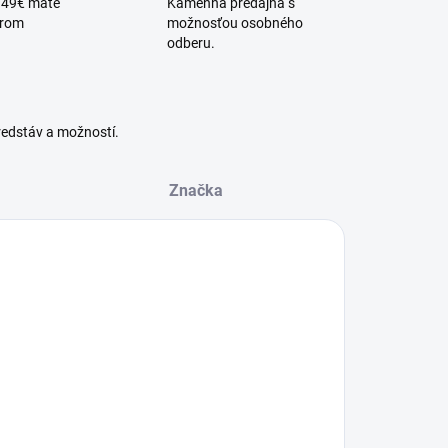
 49€ máte
Kamenná predajňa s
érom
možnosťou osobného
odberu.
redstáv a možností.
Značka