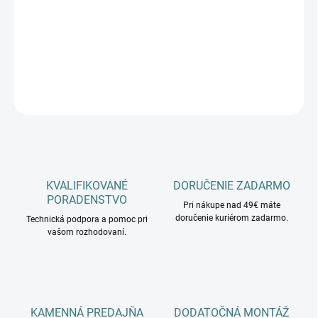
−
+
Pridať do košíka
DETAILNÉ INFORMÁCIE
OPÝTAŤ SA
KVALIFIKOVANÉ
DORUČENIE ZADARMO
PORADENSTVO
Pri nákupe nad 49€ máte
doručenie kuriérom zadarmo.
Technická podpora a pomoc pri
vašom rozhodovaní.
KAMENNÁ PREDAJŇA
DODATOČNÁ MONTÁŽ