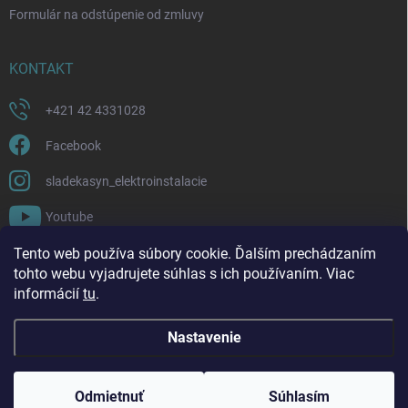
Formulár na odstúpenie od zmluvy
KONTAKT
+421 42 4331028
Facebook
sladekasyn_elektroinstalacie
Youtube
Tento web používa súbory cookie. Ďalším prechádzaním
FACEBOOK
tohto webu vyjadrujete súhlas s ich používaním. Viac
informácií
tu
.
Nastavenie
Copyright 2026
Sládek a syn | Elektroinštalácie a materiál
. Všetky práva
vyhradené.
Upraviť nastavenie cookies
Odmietnuť
Súhlasím