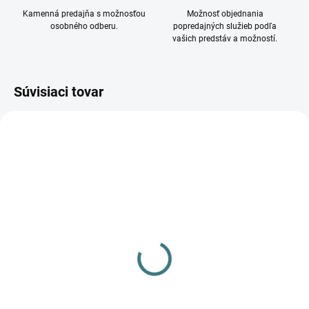
Kamenná predajňa s možnosťou
Možnosť objednania
osobného odberu.
popredajných služieb podľa
vašich predstáv a možností.
Súvisiaci tovar
DOSTUPNÉ - SKLADOM U
DOSTUPNÉ - SKLADOM U
DODÁVATEĽA
DODÁVATEĽA
Kúpeľňové svietidlo
Kúpeľňové svietidlo
BRAZOS BL I WL 8057
BRAZOS BL III WL 8056
35,90 €
83,90 €