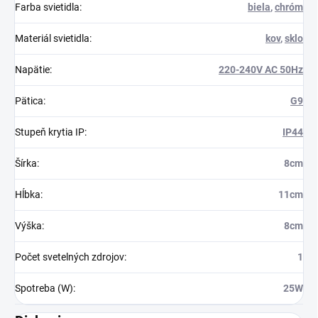
Farba svietidla
:
biela
,
chróm
Materiál svietidla
:
kov
,
sklo
Napätie
:
220-240V AC 50Hz
Pätica
:
G9
Stupeň krytia IP
:
IP44
Šírka
:
8cm
Hĺbka
:
11cm
Výška
:
8cm
Počet svetelných zdrojov
:
1
Spotreba (W)
:
25W