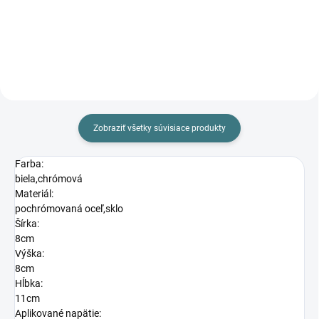
Do košíka
Do košíka
Zobraziť všetky súvisiace produkty
Farba:
biela,chrómová
Materiál:
pochrómovaná oceľ,sklo
Šírka:
8cm
Výška:
8cm
Hĺbka:
11cm
Aplikované napätie: