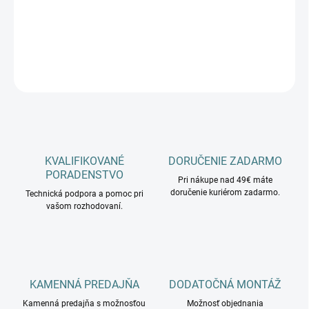
−
+
Pridať do košíka
DETAILNÉ INFORMÁCIE
OPÝTAŤ SA
KVALIFIKOVANÉ
DORUČENIE ZADARMO
PORADENSTVO
Pri nákupe nad 49€ máte
doručenie kuriérom zadarmo.
Technická podpora a pomoc pri
vašom rozhodovaní.
KAMENNÁ PREDAJŇA
DODATOČNÁ MONTÁŽ
Kamenná predajňa s možnosťou
Možnosť objednania