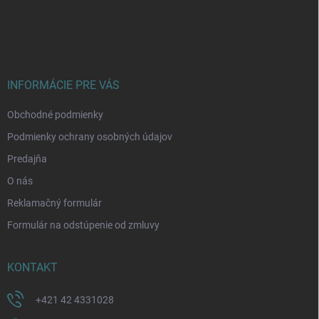
Z
á
p
ä
t
i
INFORMÁCIE PRE VÁS
e
Obchodné podmienky
Podmienky ochrany osobných údajov
Predajňa
O nás
Reklamačný formulár
Formulár na odstúpenie od zmluvy
KONTAKT
+421 42 4331028