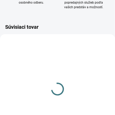
osobného odberu.
popredajných služieb podľa
vašich predstáv a možností.
Súvisiaci tovar
DOSTUPNÉ - SKLADOM U
DODÁVATEĽA
Závesné svietidlo CRAFT
III 9150
219 €
Do košíka