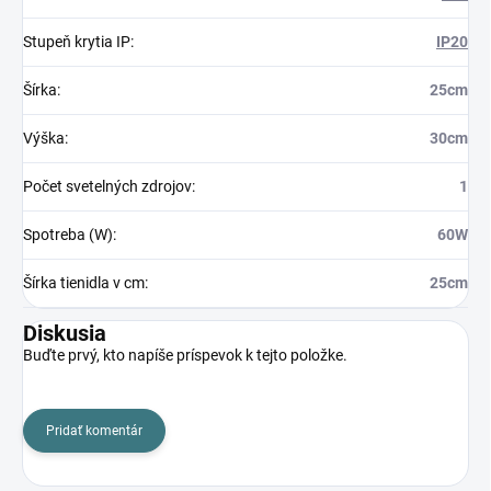
Stupeň krytia IP
:
IP20
Šírka
:
25cm
Výška
:
30cm
Počet svetelných zdrojov
:
1
Spotreba (W)
:
60W
Šírka tienidla v cm
:
25cm
Diskusia
Buďte prvý, kto napíše príspevok k tejto položke.
Pridať komentár