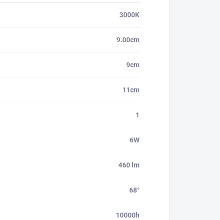
3000K
9.00cm
9cm
11cm
1
6W
460 lm
68°
10000h