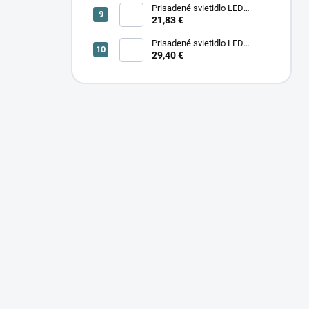
Prisadené svietidlo LED
SONOR CCT UP 6W B 24365
21,83 €
Prisadené svietidlo LED
29,40 €
SONOR CCT UP 12W W 24366