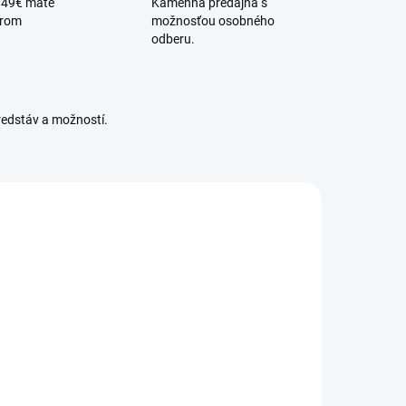
 49€ máte
Kamenná predajňa s
érom
možnosťou osobného
odberu.
redstáv a možností.