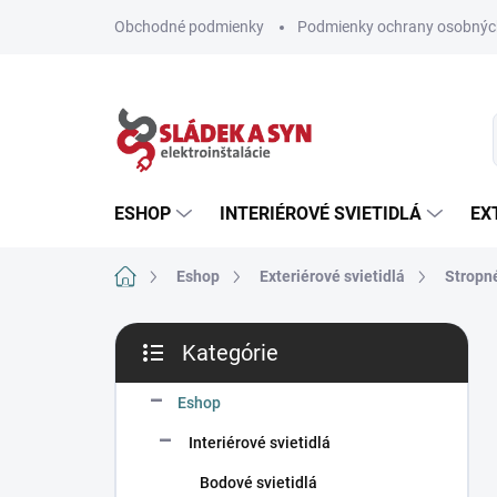
Prejsť
Obchodné podmienky
Podmienky ochrany osobnýc
na
obsah
ESHOP
INTERIÉROVÉ SVIETIDLÁ
EX
Domov
Eshop
Exteriérové svietidlá
Stropné
B
Kategórie
o
Preskočiť
č
kategórie
n
Eshop
ý
Interiérové svietidlá
p
a
Bodové svietidlá