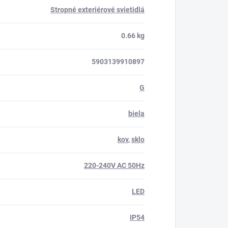
Stropné exteriérové svietidlá
0.66 kg
5903139910897
G
biela
kov
,
sklo
220-240V AC 50Hz
LED
IP54