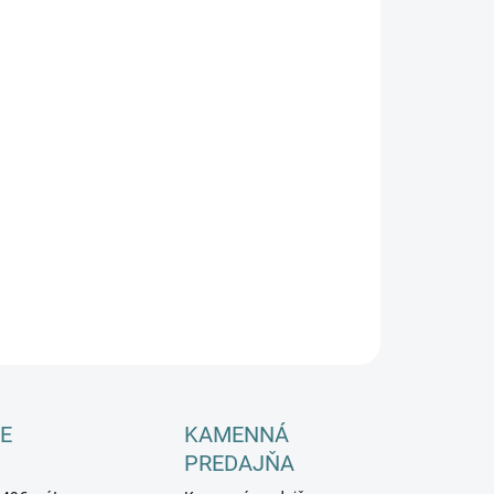
−
+
Pridať do košíka
ILNÉ INFORMÁCIE
OPÝTAŤ SA
E
KAMENNÁ
PREDAJŇA