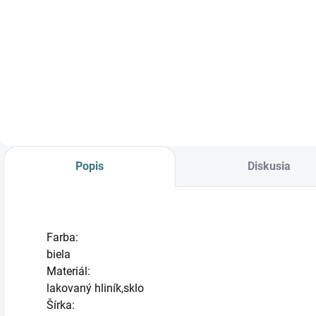
svietidlo
svietidlo
EDESA LED M
EDESA LED S
49,90 €
37,90 €
9107
9111
Do košíka
Do košíka
Popis
Diskusia
Farba:
biela
Materiál:
lakovaný hliník,sklo
Šírka: