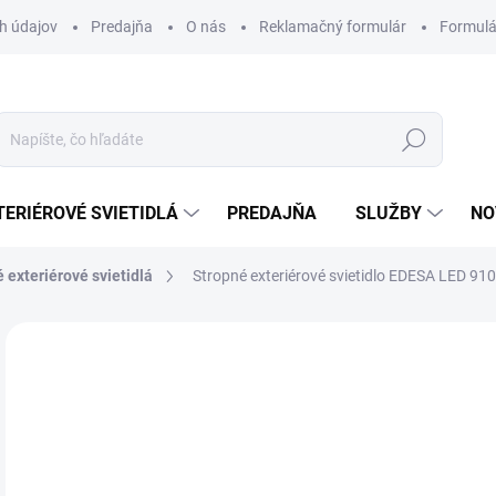
h údajov
Predajňa
O nás
Reklamačný formulár
Formulá
Hľadať
TERIÉROVÉ SVIETIDLÁ
PREDAJŇA
SLUŽBY
NO
 exteriérové svietidlá
Stropné exteriérové svietidlo EDESA LED 91
Neohodnotené
Podrobnosti hodnotenia
ZNAČKA
49
Jedn
DOS
cena