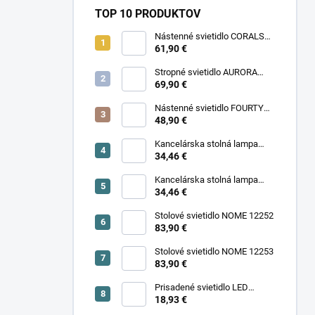
TOP 10 PRODUKTOV
Nástenné svietidlo CORALS
11977
61,90 €
Stropné svietidlo AURORA
11971
69,90 €
Nástenné svietidlo FOURTY
WALL S 10888
48,90 €
Kancelárska stolná lampa
PIXA KT-40-GR BL 90420
34,46 €
Kancelárska stolná lampa
PIXA KT-40-BE 90419
34,46 €
Stolové svietidlo NOME 12252
83,90 €
Stolové svietidlo NOME 12253
83,90 €
Prisadené svietidlo LED
18,93 €
SONOR CCT UP 6W W 24364