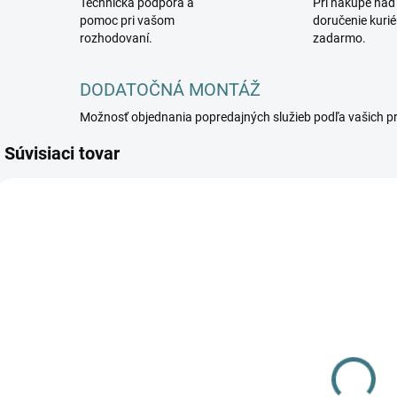
Technická podpora a
Pri nákupe nad
pomoc pri vašom
doručenie kuri
rozhodovaní.
zadarmo.
DODATOČNÁ MONTÁŽ
Možnosť objednania popredajných služieb podľa vašich p
Súvisiaci tovar
NOWODVORSKI-
NOWODVORSKI-
5903139910798
5903139911191
DOSTUPNÉ -
DOSTUPNÉ -
SKLADOM U
SKLADOM U
DODÁVATEĽA
DODÁVATEĽA
Stropné
Stropné
exteriérové
exteriérové