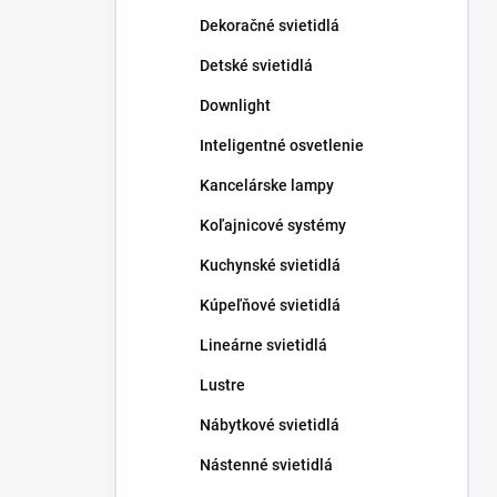
n
Dekoračné svietidlá
e
l
Detské svietidlá
Downlight
Inteligentné osvetlenie
Kancelárske lampy
Koľajnicové systémy
Kuchynské svietidlá
Kúpeľňové svietidlá
Lineárne svietidlá
Lustre
Nábytkové svietidlá
Nástenné svietidlá