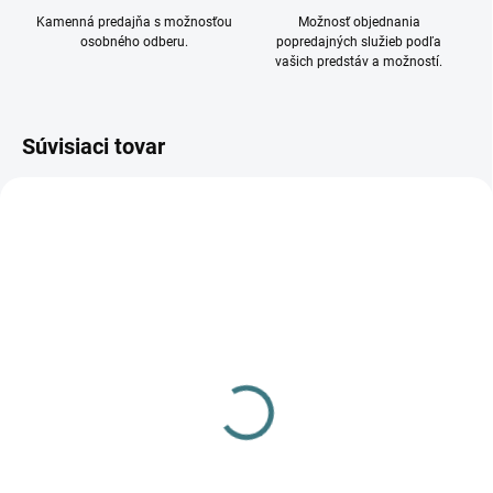
Kamenná predajňa s možnosťou
Možnosť objednania
osobného odberu.
popredajných služieb podľa
vašich predstáv a možností.
Súvisiaci tovar
DOSTUPNÉ - SKLADOM U
DOSTUPNÉ - SKLADOM U
DODÁVATEĽA
DODÁVATEĽA
Stojanové svietidlo EYE
Stropné svietidlo EYE
SUPER BLACK 6506
SUPER BLACK 6504
153 €
145 €