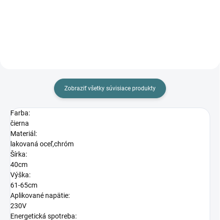
Do košíka
Do košíka
Zobraziť všetky súvisiace produkty
Farba:
čierna
Materiál:
lakovaná oceľ,chróm
Šírka:
40cm
Výška:
61-65cm
Aplikované napätie:
230V
Energetická spotreba: