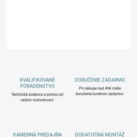
−
+
Pridať do košíka
DETAILNÉ INFORMÁCIE
OPÝTAŤ SA
KVALIFIKOVANÉ
DORUČENIE ZADARMO
PORADENSTVO
Pri nákupe nad 49€ máte
doručenie kuriérom zadarmo.
Technická podpora a pomoc pri
vašom rozhodovaní.
KAMENNÁ PREDAJŇA
DODATOČNÁ MONTÁŽ