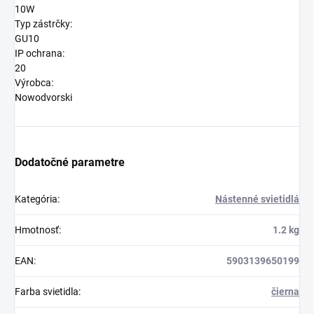
10W
Typ zástrčky:
GU10
IP ochrana:
20
Výrobca:
Nowodvorski
Dodatočné parametre
Kategória
:
Nástenné svietidlá
Hmotnosť
:
1.2 kg
EAN
:
5903139650199
Farba svietidla
:
čierna