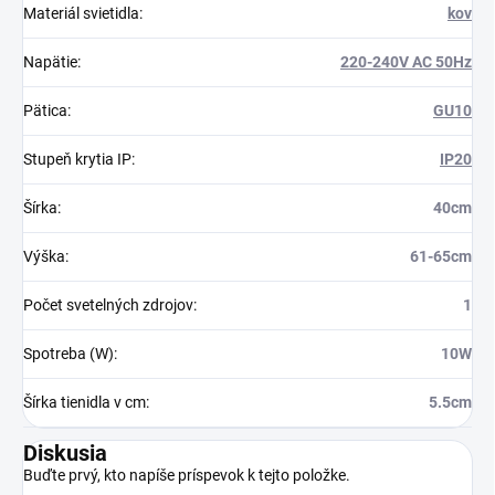
Materiál svietidla
:
kov
Napätie
:
220-240V AC 50Hz
Pätica
:
GU10
Stupeň krytia IP
:
IP20
Šírka
:
40cm
Výška
:
61-65cm
Počet svetelných zdrojov
:
1
Spotreba (W)
:
10W
Šírka tienidla v cm
:
5.5cm
Diskusia
Buďte prvý, kto napíše príspevok k tejto položke.