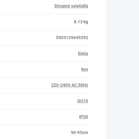
Stropné svietidlá
8.13 kg
5903139649292
biela
kov
220-240V AC 50Hz
GU10
IP20
90-95cm