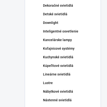
n
Dekoračné svietidlá
e
l
Detské svietidlá
Downlight
Inteligentné osvetlenie
Kancelárske lampy
Koľajnicové systémy
Kuchynské svietidlá
Kúpeľňové svietidlá
Lineárne svietidlá
Lustre
Nábytkové svietidlá
Nástenné svietidlá