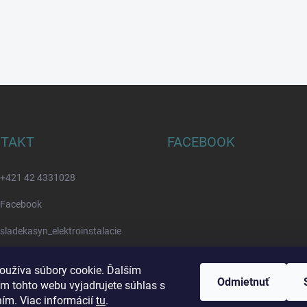
TAKT
FACEBOOK
+421 42 4331028
Facebook
sladekasyn_elektroinstalacie
Youtube
oužíva súbory cookie. Ďalším
Odmietnuť
m tohto webu vyjadrujete súhlas s
ním. Viac informácií
tu
.