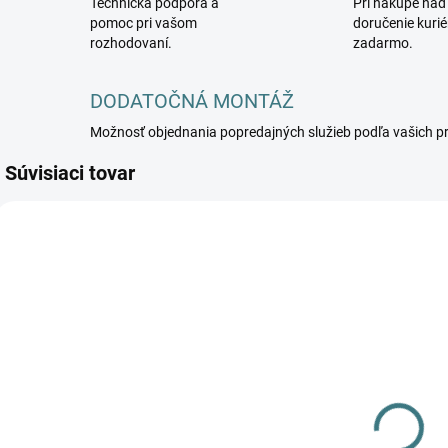
Technická podpora a
Pri nákupe nad
pomoc pri vašom
doručenie kuri
rozhodovaní.
zadarmo.
DODATOČNÁ MONTÁŽ
Možnosť objednania popredajných služieb podľa vašich p
Súvisiaci tovar
NOWODVORSKI-
NOWODVORSKI-
N
5903139648790
5903139649391
59031
DOSTUPNÉ -
DOSTUPNÉ -
SKLADOM U
SKLADOM U
DODÁVATEĽA
DODÁVATEĽA
Nástenné
Stojanové
svietidlo EYE
svietidlo EYE
s