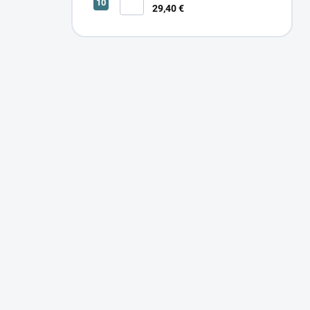
29,40 €
SONOR CCT UP 12W W 24366