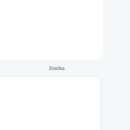
SUPER WHITE
SUPER WHITE
6491
A 6488
145 €
48,90 €
Do košíka
Do košíka
Značka