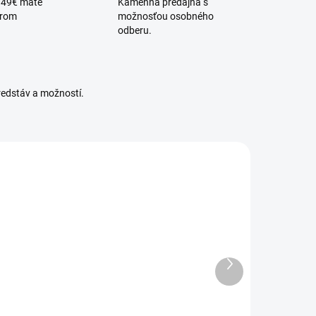
 49€ máte
Kamenná predajňa s
érom
možnosťou osobného
odberu.
redstáv a možností.
OWODVORSKI-
NOWODVORSKI-
39649193
5903139648899
DOSTUPNÉ -
DOSTUPNÉ -
SKLADOM U
SKLADOM U
Ďalší
DODÁVATEĽA
DODÁVATEĽA
produkt
Stropné
Stropné
vietidlo EYE
svietidlo EYE