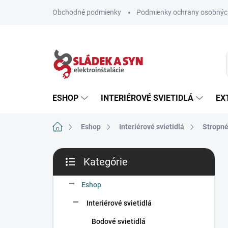
Prejsť
Obchodné podmienky
Podmienky ochrany osobnýc
na
obsah
ESHOP
INTERIÉROVÉ SVIETIDLÁ
EX
Domov
Eshop
Interiérové svietidlá
Stropné
B
Kategórie
o
Preskočiť
č
kategórie
n
Eshop
ý
Interiérové svietidlá
p
a
Bodové svietidlá