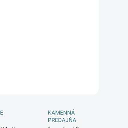
−
+
Pridať do košíka
ILNÉ INFORMÁCIE
OPÝTAŤ SA
E
KAMENNÁ
PREDAJŇA