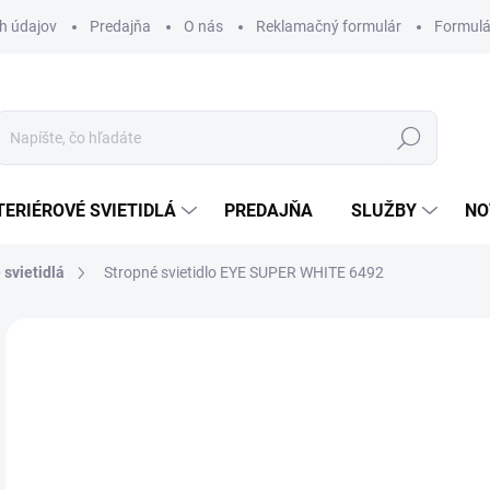
h údajov
Predajňa
O nás
Reklamačný formulár
Formulá
Hľadať
TERIÉROVÉ SVIETIDLÁ
PREDAJŇA
SLUŽBY
NO
 svietidlá
Stropné svietidlo EYE SUPER WHITE 6492
Neohodnotené
Podrobnosti hodnotenia
ZNAČKA
23
Jedn
MO
cena