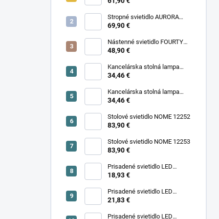
11977
61,90 €
Stropné svietidlo AURORA
11971
69,90 €
Nástenné svietidlo FOURTY
WALL S 10888
48,90 €
Kancelárska stolná lampa
PIXA KT-40-GR BL 90420
34,46 €
Kancelárska stolná lampa
PIXA KT-40-BE 90419
34,46 €
Stolové svietidlo NOME 12252
83,90 €
Stolové svietidlo NOME 12253
83,90 €
Prisadené svietidlo LED
18,93 €
SONOR CCT UP 6W W 24364
Prisadené svietidlo LED
SONOR CCT UP 6W B 24365
21,83 €
Prisadené svietidlo LED