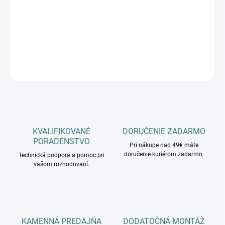
−
+
Pridať do košíka
DETAILNÉ INFORMÁCIE
OPÝTAŤ SA
KVALIFIKOVANÉ
DORUČENIE ZADARMO
PORADENSTVO
Pri nákupe nad 49€ máte
doručenie kuriérom zadarmo.
Technická podpora a pomoc pri
vašom rozhodovaní.
KAMENNÁ PREDAJŇA
DODATOČNÁ MONTÁŽ