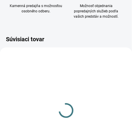
Kamenná predajňa s možnosťou
Možnosť objednania
osobného odberu.
popredajných služieb podľa
vašich predstáv a možností.
Súvisiaci tovar
DOSTUPNÉ - SKLADOM U
DOSTUPNÉ - SKLADOM U
DODÁVATEĽA
DODÁVATEĽA
Downlight EYE TONE
Downlight EYE TONE
BLACK/BLACK 8930
BLACK/GOLD 8931
31,90 €
31,90 €