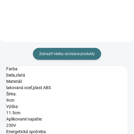
Do košíka
Do košíka
Zobraziť všetky súvisiace produkty
Farba:
biela,zlatá
Materiál:
lakovaná oceľ,plast ABS
Šírka:
9cm
Výška:
11.5cm
Aplikované napätie:
230V
Energetická spotreba: