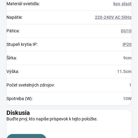
Materiál svietidla
:
kov
,
plast
Napätie
:
220-240V AC 50Hz
Pätica
:
GU10
Stupeň krytia IP
:
IP20
Šírka
:
9cm
Výška
:
11.5cm
Počet svetelných zdrojov
:
1
Spotreba (W)
:
10W
Diskusia
Buďte prvý, kto napíše príspevok k tejto položke.