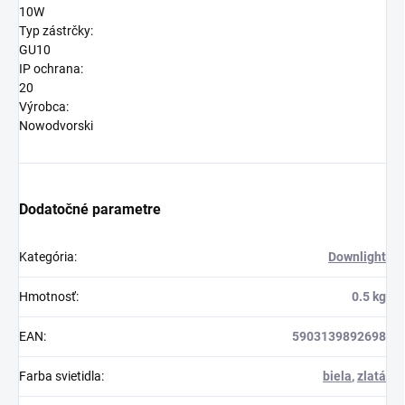
10W
Typ zástrčky:
GU10
IP ochrana:
20
Výrobca:
Nowodvorski
Dodatočné parametre
Kategória
:
Downlight
Hmotnosť
:
0.5 kg
EAN
:
5903139892698
Farba svietidla
:
biela
,
zlatá