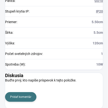
Pätica
:
GU10
Stupeň krytia IP
:
IP20
Priemer
:
5.50cm
Šírka
:
5.5cm
Výška
:
120cm
Počet svetelných zdrojov
:
1
Spotreba (W)
:
10W
Diskusia
Buďte prvý, kto napíše príspevok k tejto položke.
Pridať komentár