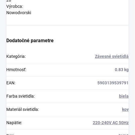
20
Výrobca:
Nowodvorski
Dodatočné parametre
Kategória
:
Závesné svietidlá
Hmotnosť
:
0.83 kg
EAN
:
5903139539791
Farba svietidla
:
biela
Materiál svietidla
:
kov
Napätie
:
220-240V AC 50Hz