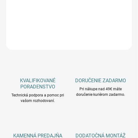
−
+
Pridať do košíka
DETAILNÉ INFORMÁCIE
OPÝTAŤ SA
KVALIFIKOVANÉ
DORUČENIE ZADARMO
PORADENSTVO
Pri nákupe nad 49€ máte
doručenie kuriérom zadarmo.
Technická podpora a pomoc pri
vašom rozhodovaní.
KAMENNÁ PREDAJŇA
DODATOČNÁ MONTÁŽ