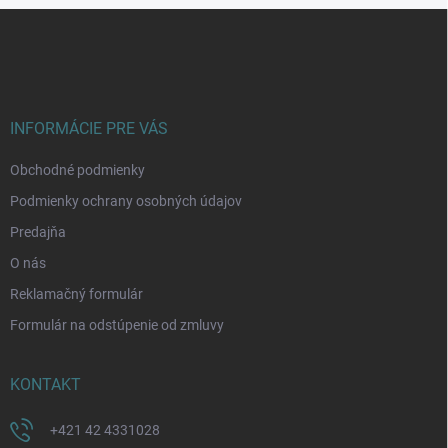
Z
á
p
ä
t
i
INFORMÁCIE PRE VÁS
e
Obchodné podmienky
Podmienky ochrany osobných údajov
Predajňa
O nás
Reklamačný formulár
Formulár na odstúpenie od zmluvy
KONTAKT
+421 42 4331028