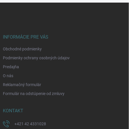
Z
á
p
ä
t
i
INFORMÁCIE PRE VÁS
e
Obchodné podmienky
Podmienky ochrany osobných údajov
Predajňa
O nás
Reklamačný formulár
Formulár na odstúpenie od zmluvy
KONTAKT
+421 42 4331028