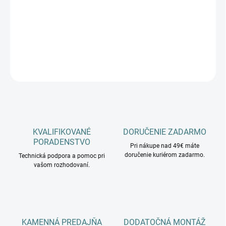
−
+
Pridať do košíka
DETAILNÉ INFORMÁCIE
OPÝTAŤ SA
KVALIFIKOVANÉ
DORUČENIE ZADARMO
PORADENSTVO
Pri nákupe nad 49€ máte
doručenie kuriérom zadarmo.
Technická podpora a pomoc pri
vašom rozhodovaní.
KAMENNÁ PREDAJŇA
DODATOČNÁ MONTÁŽ