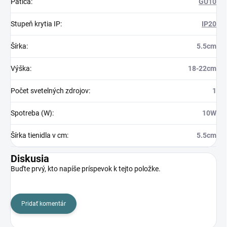
Pätica
:
GU10
Stupeň krytia IP
:
IP20
Šírka
:
5.5cm
Výška
:
18-22cm
Počet svetelných zdrojov
:
1
Spotreba (W)
:
10W
Šírka tienidla v cm
:
5.5cm
Diskusia
Buďte prvý, kto napíše príspevok k tejto položke.
Pridať komentár