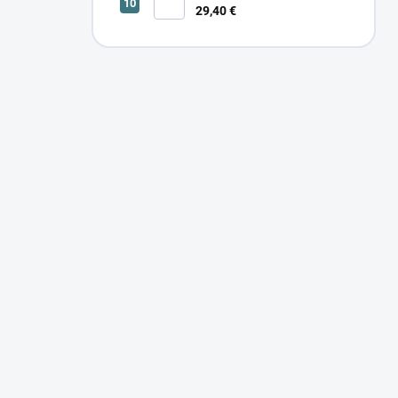
29,40 €
SONOR CCT UP 12W W 24366