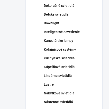
n
Dekoračné svietidlá
e
l
Detské svietidlá
Downlight
Inteligentné osvetlenie
Kancelárske lampy
Koľajnicové systémy
Kuchynské svietidlá
Kúpeľňové svietidlá
Lineárne svietidlá
Lustre
Nábytkové svietidlá
Nástenné svietidlá