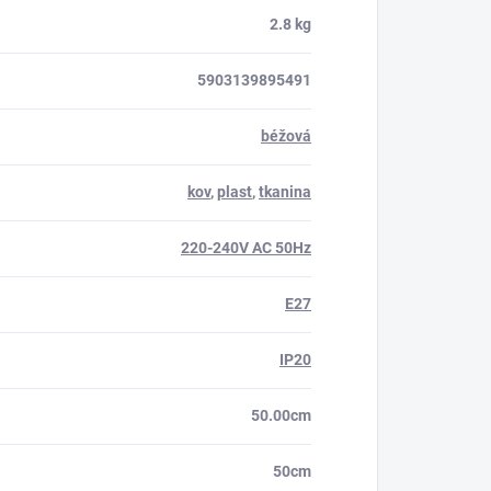
2.8 kg
5903139895491
béžová
kov
,
plast
,
tkanina
220-240V AC 50Hz
E27
IP20
50.00cm
50cm