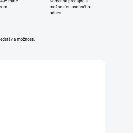
 49€ máte
Kamenná predajňa s
érom
možnosťou osobného
odberu.
redstáv a možností.