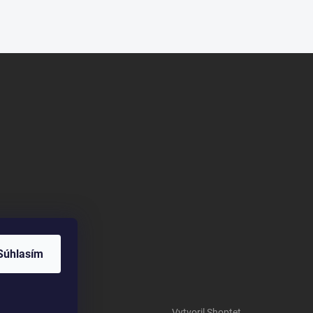
Súhlasím
Vytvoril Shoptet