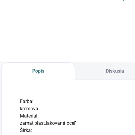
LAGUNA
LAGUNA
CREAM IV
CREAM IX
149 €
329 €
8957
8962
Do košíka
Do košíka
Popis
Diskusia
Farba:
krémová
Materiál:
zamat,plast,lakovaná oceľ
Šírka: