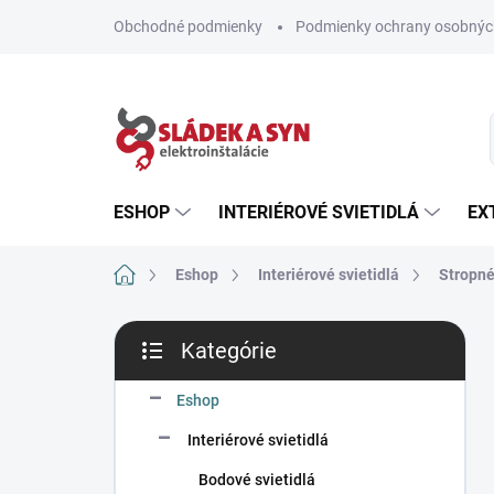
Prejsť
Obchodné podmienky
Podmienky ochrany osobnýc
na
obsah
ESHOP
INTERIÉROVÉ SVIETIDLÁ
EX
Domov
Eshop
Interiérové svietidlá
Stropné
B
Kategórie
o
Preskočiť
č
kategórie
n
Eshop
ý
Interiérové svietidlá
p
a
Bodové svietidlá