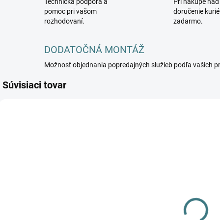
Technická podpora a
Pri nákupe nad
pomoc pri vašom
doručenie kuri
rozhodovaní.
zadarmo.
DODATOČNÁ MONTÁŽ
Možnosť objednania popredajných služieb podľa vašich p
Súvisiaci tovar
NOWODVORSKI-
NOWODVORSKI-
5903139895798
5903139896290
DOSTUPNÉ -
DOSTUPNÉ -
SKLADOM U
SKLADOM U
DODÁVATEĽA
DODÁVATEĽA
Stropné
Stropné
svietidlo
svietidlo