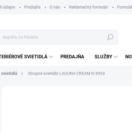
h údajov
Predajňa
O nás
Reklamačný formulár
Formulá
Hľadať
TERIÉROVÉ SVIETIDLÁ
PREDAJŇA
SLUŽBY
NO
 svietidlá
Stropné svietidlo LAGUNA CREAM III 8954
Neohodnotené
Podrobnosti hodnotenia
ZNAČKA
12
Jedn
DOS
cena