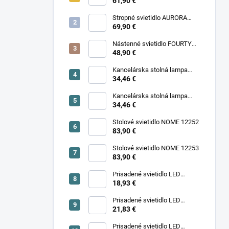
11977
61,90 €
Stropné svietidlo AURORA
11971
69,90 €
Nástenné svietidlo FOURTY
WALL S 10888
48,90 €
Kancelárska stolná lampa
PIXA KT-40-GR BL 90420
34,46 €
Kancelárska stolná lampa
PIXA KT-40-BE 90419
34,46 €
Stolové svietidlo NOME 12252
83,90 €
Stolové svietidlo NOME 12253
83,90 €
Prisadené svietidlo LED
18,93 €
SONOR CCT UP 6W W 24364
Prisadené svietidlo LED
SONOR CCT UP 6W B 24365
21,83 €
Prisadené svietidlo LED