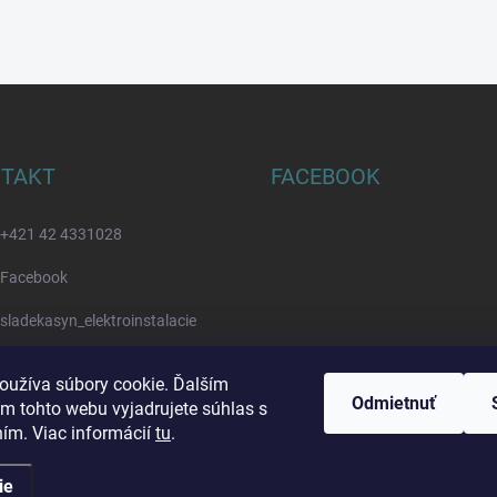
TAKT
FACEBOOK
+421 42 4331028
Facebook
sladekasyn_elektroinstalacie
Youtube
oužíva súbory cookie. Ďalším
Odmietnuť
m tohto webu vyjadrujete súhlas s
ním. Viac informácií
tu
.
ie
ál
. Všetky práva vyhradené.
Upraviť nastavenie cookies