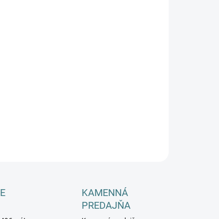
−
+
Pridať do košíka
ILNÉ INFORMÁCIE
OPÝTAŤ SA
E
KAMENNÁ
PREDAJŇA