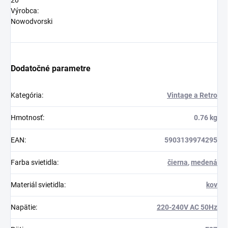
20
Výrobca:
Nowodvorski
Dodatočné parametre
Kategória
:
Vintage a Retro
Hmotnosť
:
0.76 kg
EAN
:
5903139974295
Farba svietidla
:
čierna
,
medená
Materiál svietidla
:
kov
Napätie
:
220-240V AC 50Hz