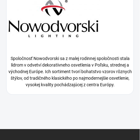
Spoločnosť Nowodvorski sa z malej rodinnej spoločnosti stala
lídrom v odvetví dekoratívneho osvetlenia v Poľsku, strednej a
východnej Európe. Ich sortiment tvorí bohatstvo vzorov rôznych
štýlov, od tradičného klasického po najmodernejšie osvetlenie,
vysokej kvality pochádzajúcej z centra Európy.
Z
á