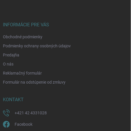
p
ä
t
i
INFORMÁCIE PRE VÁS
e
Obchodné podmienky
Podmienky ochrany osobných údajov
Predajňa
O nás
Reklamačný formulár
Formulár na odstúpenie od zmluvy
KONTAKT
+421 42 4331028
Facebook