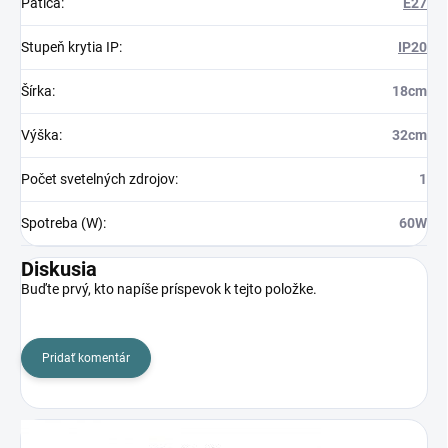
Pätica
:
E27
Stupeň krytia IP
:
IP20
Šírka
:
18cm
Výška
:
32cm
Počet svetelných zdrojov
:
1
Spotreba (W)
:
60W
Diskusia
Buďte prvý, kto napíše príspevok k tejto položke.
Pridať komentár