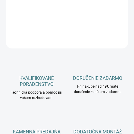
−
+
Pridať do košíka
DETAILNÉ INFORMÁCIE
OPÝTAŤ SA
KVALIFIKOVANÉ
DORUČENIE ZADARMO
PORADENSTVO
Pri nákupe nad 49€ máte
doručenie kuriérom zadarmo.
Technická podpora a pomoc pri
vašom rozhodovaní.
KAMENNÁ PREDAJŇA
DODATOČNÁ MONTÁŽ