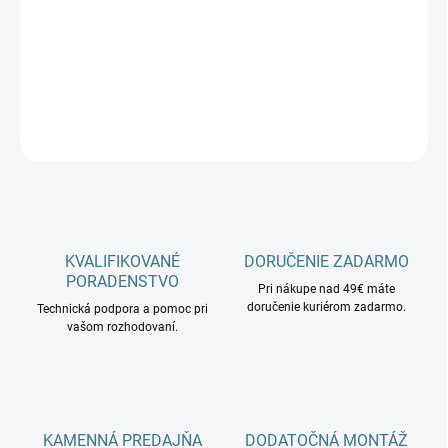
−
+
Pridať do košíka
DETAILNÉ INFORMÁCIE
OPÝTAŤ SA
KVALIFIKOVANÉ
DORUČENIE ZADARMO
PORADENSTVO
Pri nákupe nad 49€ máte
doručenie kuriérom zadarmo.
Technická podpora a pomoc pri
vašom rozhodovaní.
KAMENNÁ PREDAJŇA
DODATOČNÁ MONTÁŽ