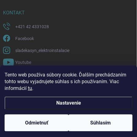
KONTAKT
+421 42 4331028
Facebook
sladekasyn_elektroinstalacie
Youtube
Tento web používa súbory cookie. Ďalším prechádzaním
FACEBOOK
tohto webu vyjadrujete súhlas s ich používaním. Viac
informácií
tu
.
Nastavenie
Copyright 2026
Sládek a syn | Elektroinštalácie a materiál
. Všetky práva
vyhradené.
Upraviť nastavenie cookies
Odmietnuť
Súhlasím
Vytvoril Shoptet