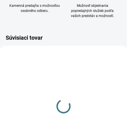
Kamenná predajňa s možnosťou
Možnosť objednania
osobného odberu.
popredajných služieb podľa
vašich predstáv a možností.
Súvisiaci tovar
DOSTUPNÉ - SKLADOM U
DODÁVATEĽA
Nástenné exteriérové
svietidlo NICO I 9518
25,90 €