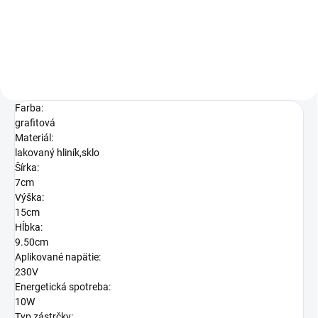
Do košíka
Farba:
grafitová
Materiál:
lakovaný hliník,sklo
Šírka:
7cm
Výška:
15cm
Hĺbka:
9.50cm
Aplikované napätie:
230V
Energetická spotreba:
10W
Typ zástrčky: