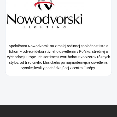
Spoločnosť Nowodvorski sa z malej rodinnej spoločnosti stala
lídrom v odvetví dekoratívneho osvetlenia v Poľsku, strednej a
východnej Európe. Ich sortiment tvorí bohatstvo vzorov rôznych
štýlov, od tradičného klasického po najmodernejšie osvetlenie,
vysokej kvality pochádzajúcej z centra Európy.
Z
á