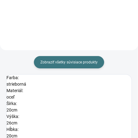
419 €
Do košíka
Do košíka
Zobraziť všetky súvisiace produkty
Farba:
strieborná
Materiál:
oceľ
Šírka:
20cm
Výška:
26cm
Hĺbka:
20cm