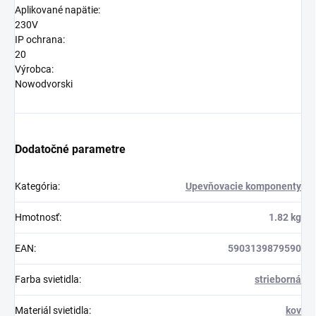
Aplikované napätie:
230V
IP ochrana:
20
Výrobca:
Nowodvorski
Dodatočné parametre
Kategória
:
Upevňovacie komponenty
Hmotnosť
:
1.82 kg
EAN
:
5903139879590
Farba svietidla
:
strieborná
Materiál svietidla
:
kov