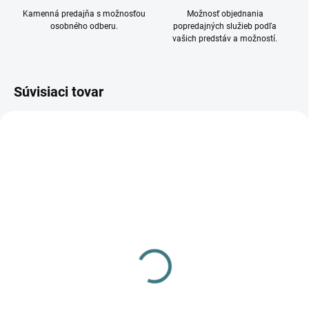
Kamenná predajňa s možnosťou
Možnosť objednania
osobného odberu.
popredajných služieb podľa
vašich predstáv a možností.
Súvisiaci tovar
DOSTUPNÉ - SKLADOM U
DOSTUPNÉ - SKLADOM U
DODÁVATEĽA
DODÁVATEĽA
Verejné osvetlenie
Verejné osvetlenie
PATHWAY LED 9252
PATHWAY LED PRO
10633
177 €