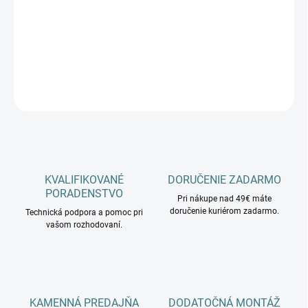
−
+
Pridať do košíka
DETAILNÉ INFORMÁCIE
OPÝTAŤ SA
KVALIFIKOVANÉ
DORUČENIE ZADARMO
PORADENSTVO
Pri nákupe nad 49€ máte
doručenie kuriérom zadarmo.
Technická podpora a pomoc pri
vašom rozhodovaní.
KAMENNÁ PREDAJŇA
DODATOČNÁ MONTÁŽ