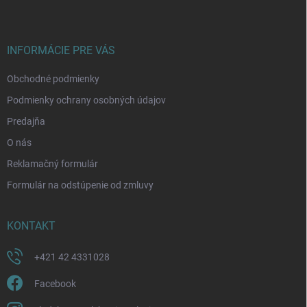
p
ä
t
i
INFORMÁCIE PRE VÁS
e
Obchodné podmienky
Podmienky ochrany osobných údajov
Predajňa
O nás
Reklamačný formulár
Formulár na odstúpenie od zmluvy
KONTAKT
+421 42 4331028
Facebook