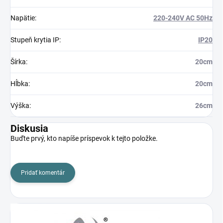
Napätie
:
220-240V AC 50Hz
Stupeň krytia IP
:
IP20
Šírka
:
20cm
Hĺbka
:
20cm
Výška
:
26cm
Diskusia
Buďte prvý, kto napíše príspevok k tejto položke.
Pridať komentár