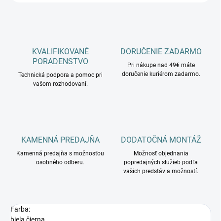
KVALIFIKOVANÉ
DORUČENIE ZADARMO
PORADENSTVO
Pri nákupe nad 49€ máte
doručenie kuriérom zadarmo.
Technická podpora a pomoc pri
vašom rozhodovaní.
KAMENNÁ PREDAJŇA
DODATOČNÁ MONTÁŽ
Kamenná predajňa s možnosťou
Možnosť objednania
osobného odberu.
popredajných služieb podľa
vašich predstáv a možností.
Farba:
biela,čierna