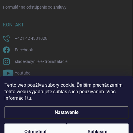
Formulár na odstúpenie od zmluvy
KONTAKT
+421 42 4331028
Facebook
sladekasyn_elektroinstalacie
Youtube
Tento web používa súbory cookie. Ďalším prechádzaním
FACEBOOK
tohto webu vyjadrujete súhlas s ich používaním. Viac
informácií
tu
.
Nastavenie
Copyright 2026
Sládek a syn | Elektroinštalácie a materiál
. Všetky práva
vyhradené.
Upraviť nastavenie cookies
Odmietnuť
Súhlasím