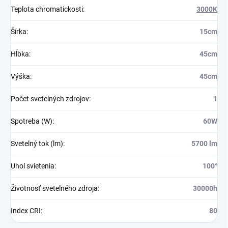
Teplota chromatickosti
:
3000K
Šírka
:
15cm
Hĺbka
:
45cm
Výška
:
45cm
Počet svetelných zdrojov
:
1
Spotreba (W)
:
60W
Svetelný tok (lm)
:
5700 lm
Uhol svietenia
:
100°
Životnosť svetelného zdroja
:
30000h
Index CRI
:
80