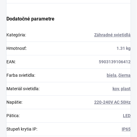
Dodatočné parametre
Kategória
:
Záhradné svietidlá
Hmotnosť
:
1.31 kg
EAN
:
5903139106412
Farba svietidla
:
biela
,
čierna
Materiál svietidla
:
kov
,
plast
Napätie
:
220-240V AC 50Hz
Pätica
:
LED
Stupeň krytia IP
:
IP65