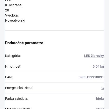
LED
IP ochrana:
20
Výrobca:
Nowodvorski
Dodatočné parametre
Kategória
:
LED žiarovky
Hmotnosť
:
0.04 kg
EAN
:
5903139918091
Energetická trieda
:
G
Farba svietidla
:
biela