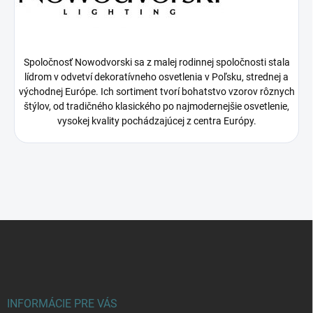
Spoločnosť Nowodvorski sa z malej rodinnej spoločnosti stala
lídrom v odvetví dekoratívneho osvetlenia v Poľsku, strednej a
východnej Európe. Ich sortiment tvorí bohatstvo vzorov rôznych
štýlov, od tradičného klasického po najmodernejšie osvetlenie,
vysokej kvality pochádzajúcej z centra Európy.
Z
á
p
ä
t
i
INFORMÁCIE PRE VÁS