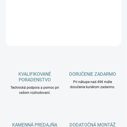
−
+
Pridať do košíka
DETAILNÉ INFORMÁCIE
OPÝTAŤ SA
KVALIFIKOVANÉ
DORUČENIE ZADARMO
PORADENSTVO
Pri nákupe nad 49€ máte
doručenie kuriérom zadarmo.
Technická podpora a pomoc pri
vašom rozhodovaní.
KAMENNÁ PREDAJŇA
DODATOČNÁ MONTÁŽ