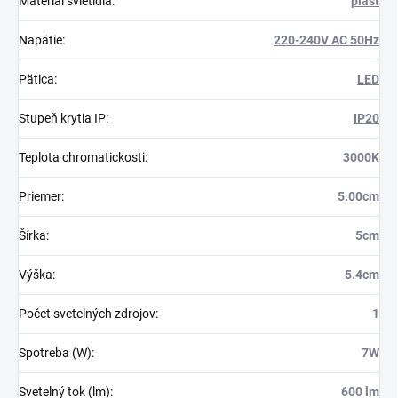
Materiál svietidla
:
plast
Napätie
:
220-240V AC 50Hz
Pätica
:
LED
Stupeň krytia IP
:
IP20
Teplota chromatickosti
:
3000K
Priemer
:
5.00cm
Šírka
:
5cm
Výška
:
5.4cm
Počet svetelných zdrojov
:
1
Spotreba (W)
:
7W
Svetelný tok (lm)
:
600 lm