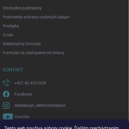
e
Obchodné podmienky
Podmienky ochrany osobných údajov
Predajňa
O nás
Reklamačný formulár
Formulár na odstúpenie od zmluvy
KONTAKT
+421 42 4331028
Facebook
sladekasyn_elektroinstalacie
Youtube
Tento web používa súbory cookie. Ďalším prechádzaním