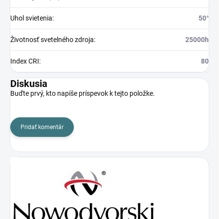
Uhol svietenia
:
50°
Životnosť svetelného zdroja
:
25000h
Index CRI
:
80
Diskusia
Buďte prvý, kto napíše príspevok k tejto položke.
Pridať komentár