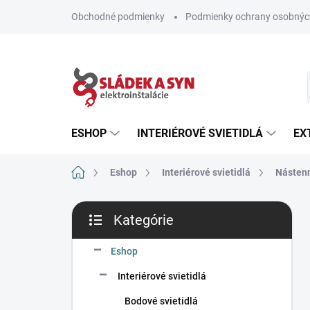
Prejsť
Obchodné podmienky
Podmienky ochrany osobnýc
na
obsah
ESHOP
INTERIÉROVÉ SVIETIDLÁ
EX
Domov
Eshop
Interiérové svietidlá
Nástenn
B
Kategórie
o
Preskočiť
č
kategórie
n
Eshop
ý
Interiérové svietidlá
p
a
Bodové svietidlá