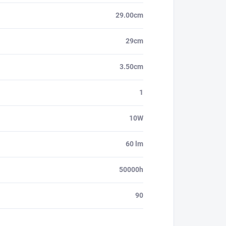
29.00cm
29cm
3.50cm
1
10W
60 lm
50000h
90