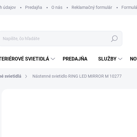
h údajov
Predajňa
O nás
Reklamačný formulár
Formulá
Hľadať
TERIÉROVÉ SVIETIDLÁ
PREDAJŇA
SLUŽBY
NO
é svietidlá
Nástenné svietidlo RING LED MIRROR M 10277
Neohodnotené
Podrobnosti hodnotenia
ZNAČKA
97
Jedn
MO
cena