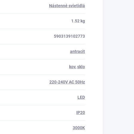
Nástenné svietidlá
1.52 kg
5903139102773
antracit
kov
,
sklo
220-240V AC 50Hz
LED
IP20
3000K