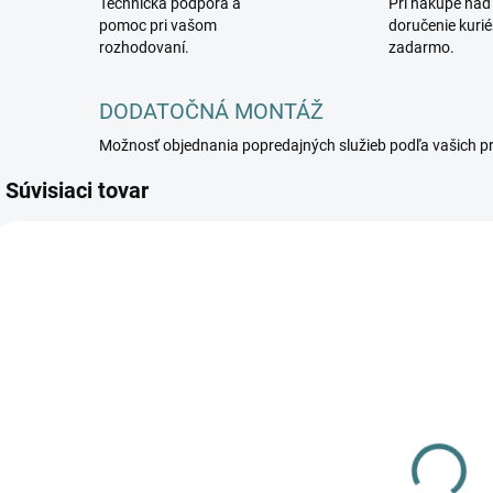
Technická podpora a
Pri nákupe nad
pomoc pri vašom
doručenie kuri
rozhodovaní.
zadarmo.
DODATOČNÁ MONTÁŽ
Možnosť objednania popredajných služieb podľa vašich p
Súvisiaci tovar
NOWODVORSKI-
NOWODVORSKI-
5903139102780
5903139102766
DOSTUPNÉ -
DOSTUPNÉ -
SKLADOM U
SKLADOM U
DODÁVATEĽA
DODÁVATEĽA
Nástenné
Nástenné
svietidlo RING
svietidlo RING