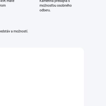
 49€ máte
Kamenná predajňa s
érom
možnosťou osobného
odberu.
redstáv a možností.