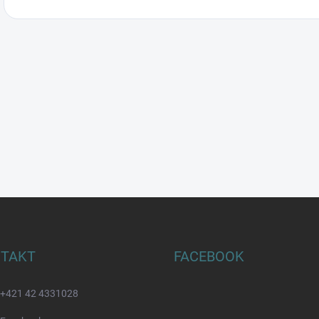
TAKT
FACEBOOK
+421 42 4331028