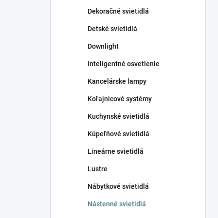
n
Dekoračné svietidlá
e
l
Detské svietidlá
Downlight
Inteligentné osvetlenie
Kancelárske lampy
Koľajnicové systémy
Kuchynské svietidlá
Kúpeľňové svietidlá
Lineárne svietidlá
Lustre
Nábytkové svietidlá
Nástenné svietidlá