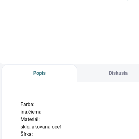
LED MIRROR L
LED MIRROR S
10278
10276
133 €
73,90 €
Do košíka
Do košíka
Popis
Diskusia
Farba:
iná,čierna
Materiál:
sklo,lakovaná oceľ
Šírka: