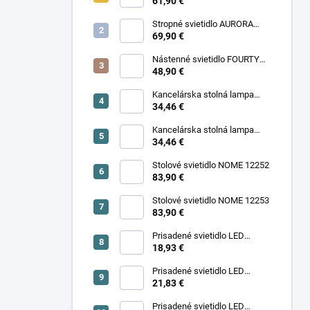
11977
61,90 €
Stropné svietidlo AURORA
11971
69,90 €
Nástenné svietidlo FOURTY
WALL S 10888
48,90 €
Kancelárska stolná lampa
PIXA KT-40-GR BL 90420
34,46 €
Kancelárska stolná lampa
PIXA KT-40-BE 90419
34,46 €
Stolové svietidlo NOME 12252
83,90 €
Stolové svietidlo NOME 12253
83,90 €
Prisadené svietidlo LED
18,93 €
SONOR CCT UP 6W W 24364
Prisadené svietidlo LED
SONOR CCT UP 6W B 24365
21,83 €
Prisadené svietidlo LED