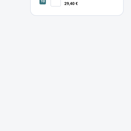
29,40 €
SONOR CCT UP 12W W 24366