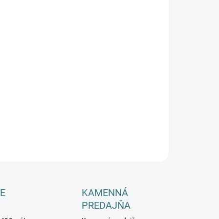
−
+
Pridať do košíka
ILNÉ INFORMÁCIE
OPÝTAŤ SA
E
KAMENNÁ
PREDAJŇA