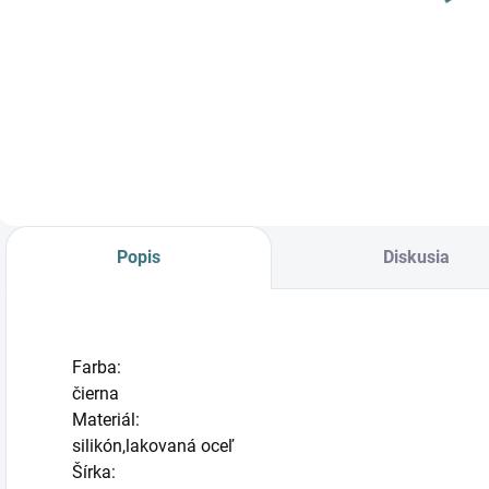
SILICONE
WHITE 6403
12,90 €
Do košíka
Popis
Diskusia
Farba:
čierna
Materiál:
silikón,lakovaná oceľ
Šírka: