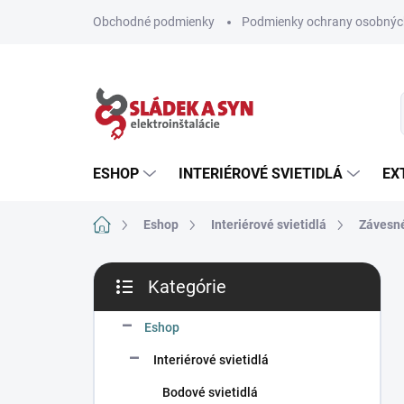
Prejsť
Obchodné podmienky
Podmienky ochrany osobnýc
na
obsah
ESHOP
INTERIÉROVÉ SVIETIDLÁ
EX
Domov
Eshop
Interiérové svietidlá
Závesné
B
Kategórie
o
Preskočiť
č
kategórie
n
Eshop
ý
Interiérové svietidlá
p
a
Bodové svietidlá