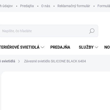
h údajov
Predajňa
O nás
Reklamačný formulár
Formulá
Hľadať
TERIÉROVÉ SVIETIDLÁ
PREDAJŇA
SLUŽBY
NO
 svietidlá
Závesné svietidlo SILICONE BLACK 6404
Neohodnotené
Podrobnosti hodnotenia
ZNAČKA
16
Jedn
NA
cena