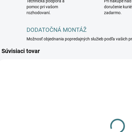
Technická podpora a
Pri nákupe nad
pomoc pri vašom
doručenie kuri
rozhodovaní.
zadarmo.
DODATOČNÁ MONTÁŽ
Možnosť objednania popredajných služieb podľa vašich p
Súvisiaci tovar
NOWODVORSKI-
5903139640398
DOSTUPNÉ -
SKLADOM U
DODÁVATEĽA
Závesné
svietidlo