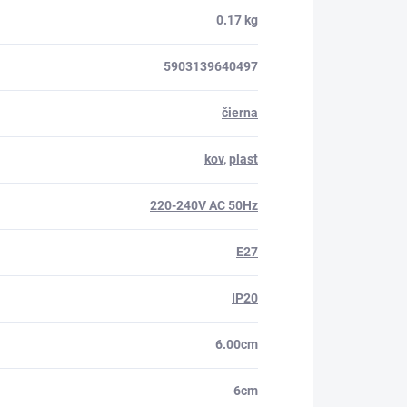
0.17 kg
5903139640497
čierna
kov
,
plast
220-240V AC 50Hz
E27
IP20
6.00cm
6cm