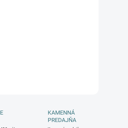
−
+
Pridať do košíka
ILNÉ INFORMÁCIE
OPÝTAŤ SA
E
KAMENNÁ
PREDAJŇA