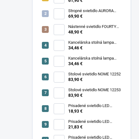
11977
61,90 €
Stropné svietidlo AURORA
11971
69,90 €
Nástenné svietidlo FOURTY
WALL S 10888
48,90 €
Kancelárska stolná lampa
PIXA KT-40-GR BL 90420
34,46 €
Kancelárska stolná lampa
PIXA KT-40-BE 90419
34,46 €
Stolové svietidlo NOME 12252
83,90 €
Stolové svietidlo NOME 12253
83,90 €
Prisadené svietidlo LED
18,93 €
SONOR CCT UP 6W W 24364
Prisadené svietidlo LED
SONOR CCT UP 6W B 24365
21,83 €
Prisadené svietidlo LED