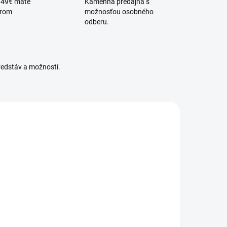
 49€ máte
Kamenná predajňa s
érom
možnosťou osobného
odberu.
redstáv a možností.