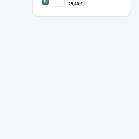
29,40 €
SONOR CCT UP 12W W 24366