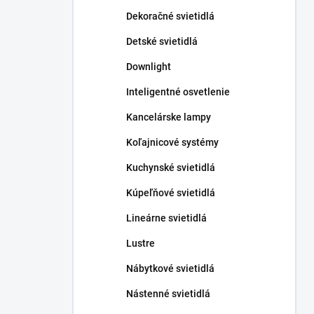
n
Dekoračné svietidlá
e
l
Detské svietidlá
Downlight
Inteligentné osvetlenie
Kancelárske lampy
Koľajnicové systémy
Kuchynské svietidlá
Kúpeľňové svietidlá
Lineárne svietidlá
Lustre
Nábytkové svietidlá
Nástenné svietidlá