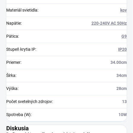
Materiál svietidla
:
kov
Napätie
:
220-240V AC 50Hz
Pätica
:
G9
Stupeň krytia IP
:
IP20
Priemer
:
34.00cm
Šírka
:
34cm
Výška
:
28cm
Počet svetelných zdrojov
:
13
Spotreba (W)
:
10W
Diskusia