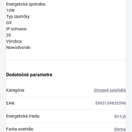
Energetická spotreba:
10W
Typ zástrčky:
G9
IP ochrana:
20
Výrobca:
Nowodvorski
Dodatočné parametre
Kategória
:
Stropné svietidlá
EAN
:
5903139835596
Energetická trieda
:
A++/A
Farba svietidla
:
čierna