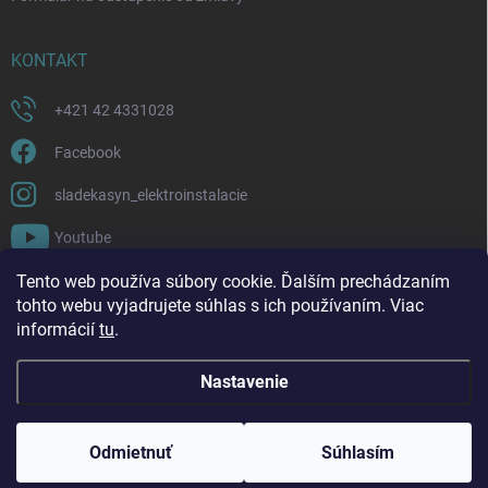
KONTAKT
+421 42 4331028
Facebook
sladekasyn_elektroinstalacie
Youtube
Tento web používa súbory cookie. Ďalším prechádzaním
FACEBOOK
tohto webu vyjadrujete súhlas s ich používaním. Viac
informácií
tu
.
Nastavenie
Copyright 2026
Sládek a syn | Elektroinštalácie a materiál
. Všetky práva
vyhradené.
Upraviť nastavenie cookies
Odmietnuť
Súhlasím
Vytvoril Shoptet