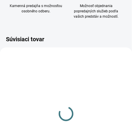
Kamenná predajňa s možnosťou
Možnosť objednania
osobného odberu.
popredajných služieb podľa
vašich predstáv a možností.
Súvisiaci tovar
DOSTUPNÉ - SKLADOM U
DOSTUPNÉ - SKLADOM U
DODÁVATEĽA
DODÁVATEĽA
Nástenné svietidlo
Nástenné svietidlo
STALACTITE BLACK I
STALACTITE BRASS I
8351
8352