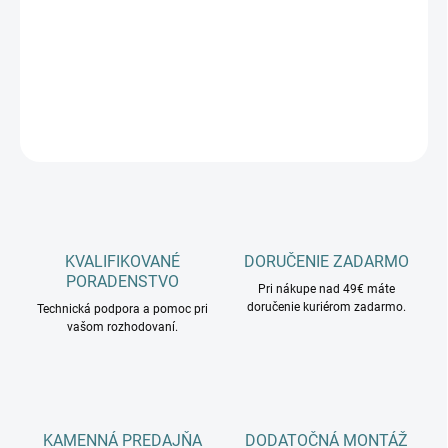
−
+
Pridať do košíka
DETAILNÉ INFORMÁCIE
OPÝTAŤ SA
KVALIFIKOVANÉ
DORUČENIE ZADARMO
PORADENSTVO
Pri nákupe nad 49€ máte
doručenie kuriérom zadarmo.
Technická podpora a pomoc pri
vašom rozhodovaní.
KAMENNÁ PREDAJŇA
DODATOČNÁ MONTÁŽ