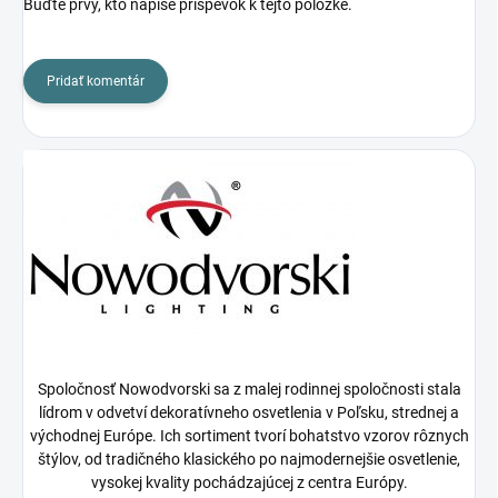
Buďte prvý, kto napíše príspevok k tejto položke.
Pridať komentár
Spoločnosť Nowodvorski sa z malej rodinnej spoločnosti stala
lídrom v odvetví dekoratívneho osvetlenia v Poľsku, strednej a
východnej Európe. Ich sortiment tvorí bohatstvo vzorov rôznych
štýlov, od tradičného klasického po najmodernejšie osvetlenie,
vysokej kvality pochádzajúcej z centra Európy.