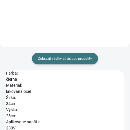
38,90 €
42,90 €
Do košíka
Do košíka
Zobraziť všetky súvisiace produkty
Farba:
čierna
Materiál:
lakovaná oceľ
Šírka:
34cm
Výška:
28cm
Aplikované napätie:
230V