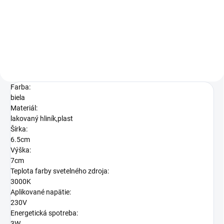
37,90 €
Do košíka
Farba:
biela
Materiál:
lakovaný hliník,plast
Šírka:
6.5cm
Výška:
7cm
Teplota farby svetelného zdroja:
3000K
Aplikované napätie:
230V
Energetická spotreba:
3W