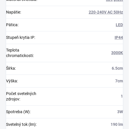
Napätie
:
220-240V AC 50Hz
Pätica
:
LED
Stupeň krytia IP
:
IP44
Teplota
3000K
chromatickosti
:
Šírka
:
6.5cm
Výška
:
7cm
Počet svetelných
1
zdrojov
:
Spotreba (W)
:
3W
Svetelný tok (lm)
:
190 lm