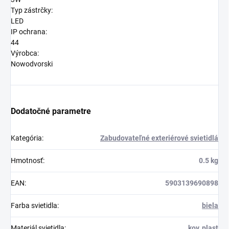
Typ zástrčky:
LED
IP ochrana:
44
Výrobca:
Nowodvorski
Dodatočné parametre
Kategória
:
Zabudovateľné exteriérové svietidlá
Hmotnosť
:
0.5 kg
EAN
:
5903139690898
Farba svietidla
:
biela
Materiál svietidla
:
kov
,
plast