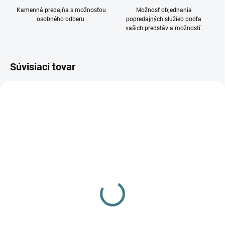
Kamenná predajňa s možnosťou
Možnosť objednania
osobného odberu.
popredajných služieb podľa
vašich predstáv a možností.
Súvisiaci tovar
DOSTUPNÉ - SKLADOM U
DODÁVATEĽA
Zabudovateľné
exteriérové svietidlo
STEP LED 6907