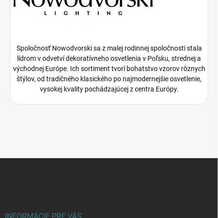
Spoločnosť Nowodvorski sa z malej rodinnej spoločnosti stala
lídrom v odvetví dekoratívneho osvetlenia v Poľsku, strednej a
východnej Európe. Ich sortiment tvorí bohatstvo vzorov rôznych
štýlov, od tradičného klasického po najmodernejšie osvetlenie,
vysokej kvality pochádzajúcej z centra Európy.
Z
á
p
ä
t
i
INFORMÁCIE PRE VÁS