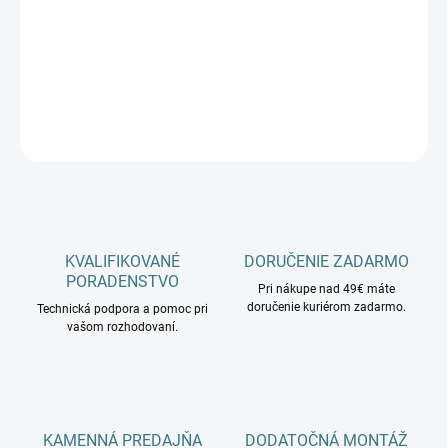
−
+
Pridať do košíka
DETAILNÉ INFORMÁCIE
OPÝTAŤ SA
KVALIFIKOVANÉ
DORUČENIE ZADARMO
PORADENSTVO
Pri nákupe nad 49€ máte
doručenie kuriérom zadarmo.
Technická podpora a pomoc pri
vašom rozhodovaní.
KAMENNÁ PREDAJŇA
DODATOČNÁ MONTÁŽ