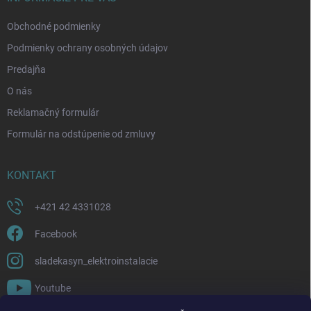
e
Obchodné podmienky
Podmienky ochrany osobných údajov
Predajňa
O nás
Reklamačný formulár
Formulár na odstúpenie od zmluvy
KONTAKT
+421 42 4331028
Facebook
sladekasyn_elektroinstalacie
Youtube