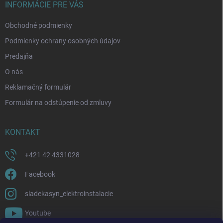
i
INFORMÁCIE PRE VÁS
e
Obchodné podmienky
Podmienky ochrany osobných údajov
Predajňa
O nás
Reklamačný formulár
Formulár na odstúpenie od zmluvy
KONTAKT
+421 42 4331028
Facebook
sladekasyn_elektroinstalacie
Youtube