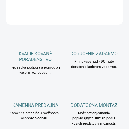
DETAILNÉ INFORMÁCIE
OPÝTAŤ SA
KVALIFIKOVANÉ
DORUČENIE ZADARMO
PORADENSTVO
Pri nákupe nad 49€ máte
doručenie kuriérom zadarmo.
Technická podpora a pomoc pri
vašom rozhodovaní.
KAMENNÁ PREDAJŇA
DODATOČNÁ MONTÁŽ
Kamenná predajňa s možnosťou
Možnosť objednania
osobného odberu.
popredajných služieb podľa
vašich predstáv a možností.