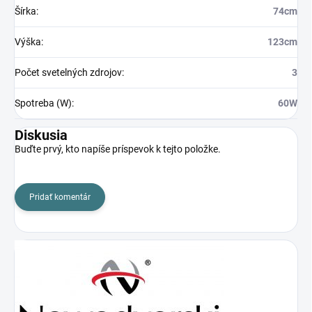
Šírka
:
74cm
Výška
:
123cm
Počet svetelných zdrojov
:
3
Spotreba (W)
:
60W
Diskusia
Buďte prvý, kto napíše príspevok k tejto položke.
Pridať komentár