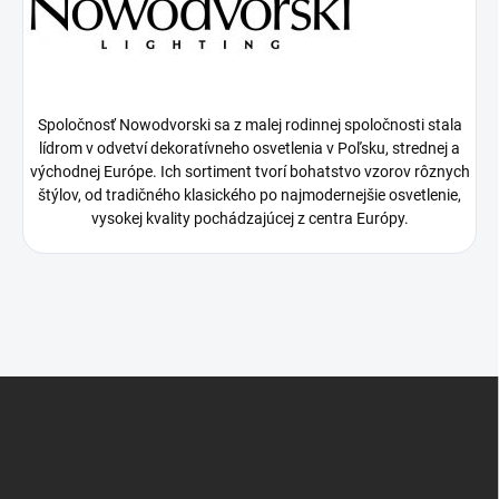
Spoločnosť Nowodvorski sa z malej rodinnej spoločnosti stala
lídrom v odvetví dekoratívneho osvetlenia v Poľsku, strednej a
východnej Európe. Ich sortiment tvorí bohatstvo vzorov rôznych
štýlov, od tradičného klasického po najmodernejšie osvetlenie,
vysokej kvality pochádzajúcej z centra Európy.
Z
á
p
ä
t