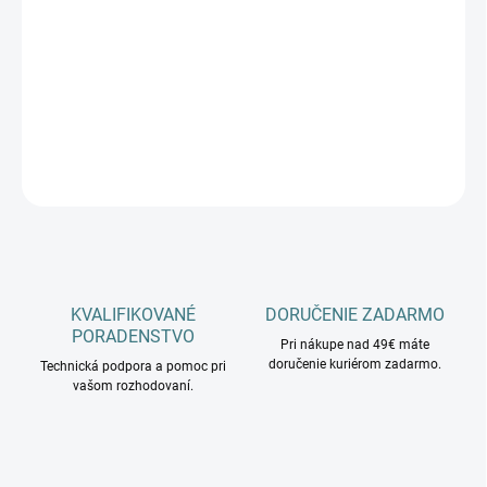
cena:
−
+
Pridať do košíka
DETAILNÉ INFORMÁCIE
OPÝTAŤ SA
KVALIFIKOVANÉ
DORUČENIE ZADARMO
PORADENSTVO
Pri nákupe nad 49€ máte
doručenie kuriérom zadarmo.
Technická podpora a pomoc pri
vašom rozhodovaní.