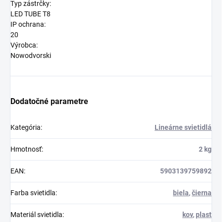
Typ zástrčky:
LED TUBE T8
IP ochrana:
20
Výrobca:
Nowodvorski
Dodatočné parametre
Kategória
:
Lineárne svietidlá
Hmotnosť
:
2 kg
EAN
:
5903139759892
Farba svietidla
:
biela
,
čierna
Materiál svietidla
:
kov
,
plast