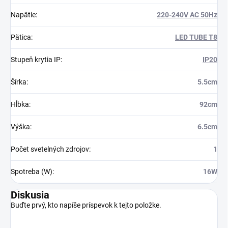
Napätie
:
220-240V AC 50Hz
Pätica
:
LED TUBE T8
Stupeň krytia IP
:
IP20
Šírka
:
5.5cm
Hĺbka
:
92cm
Výška
:
6.5cm
Počet svetelných zdrojov
:
1
Spotreba (W)
:
16W
Diskusia
Buďte prvý, kto napíše príspevok k tejto položke.