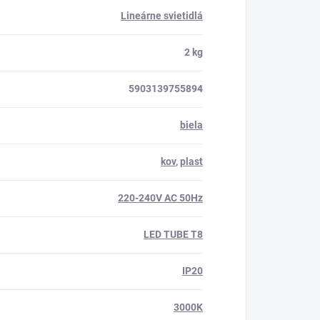
Lineárne svietidlá
2 kg
5903139755894
biela
kov
,
plast
220-240V AC 50Hz
LED TUBE T8
IP20
3000K