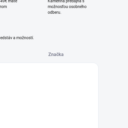
 49€ máte
Kamenná predajňa s
érom
možnosťou osobného
odberu.
redstáv a možností.
Značka