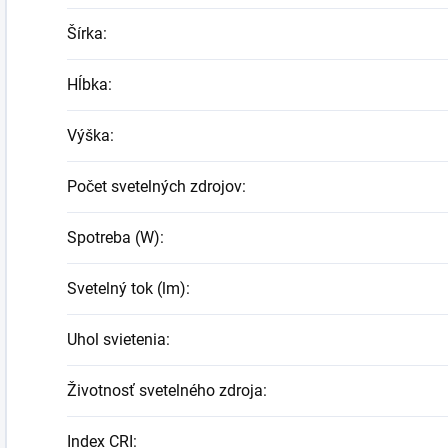
Šírka
:
Hĺbka
:
Výška
:
Počet svetelných zdrojov
:
Spotreba (W)
:
Svetelný tok (lm)
:
Uhol svietenia
:
Životnosť svetelného zdroja
:
Index CRI
: