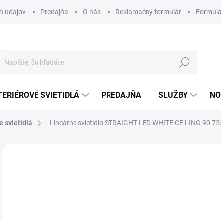
h údajov
Predajňa
O nás
Reklamačný formulár
Formulá
Hľadať
TERIÉROVÉ SVIETIDLÁ
PREDAJŇA
SLUŽBY
NO
e svietidlá
Lineárne svietidlo STRAIGHT LED WHITE CEILING 90 75
Neohodnotené
Podrobnosti hodnotenia
ZNAČKA
78
Jedn
DOS
cena