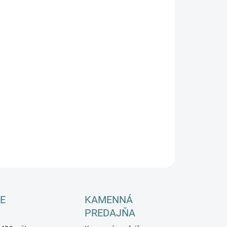
−
+
Pridať do košíka
ILNÉ INFORMÁCIE
OPÝTAŤ SA
E
KAMENNÁ
PREDAJŇA