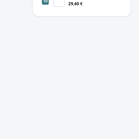
29,40 €
SONOR CCT UP 12W W 24366