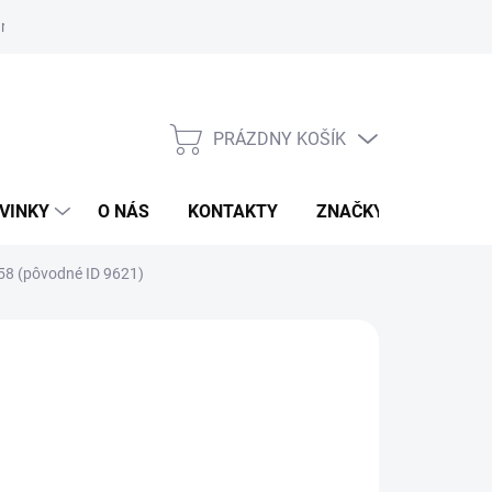
r na odstúpenie od zmluvy
PRÁZDNY KOŠÍK
NÁKUPNÝ
KOŠÍK
VINKY
O NÁS
KONTAKTY
ZNAČKY
58 (pôvodné ID 9621)
:
NOWODVORSKI
,90 €
otková
TUPNÉ - SKLADOM U DODÁVATEĽA
: