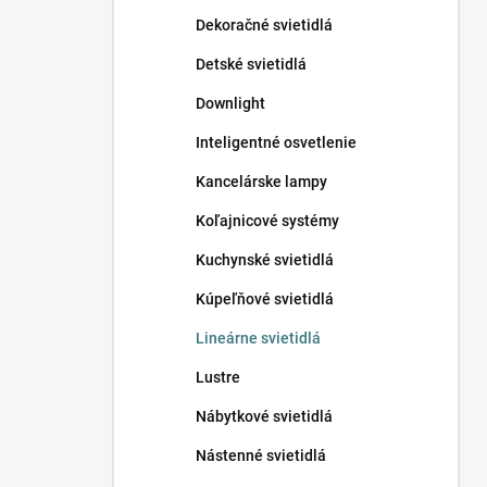
n
Dekoračné svietidlá
e
l
Detské svietidlá
Downlight
Inteligentné osvetlenie
Kancelárske lampy
Koľajnicové systémy
Kuchynské svietidlá
Kúpeľňové svietidlá
Lineárne svietidlá
Lustre
Nábytkové svietidlá
Nástenné svietidlá