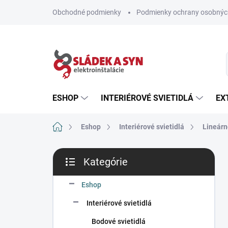
Prejsť
Obchodné podmienky
Podmienky ochrany osobnýc
na
obsah
ESHOP
INTERIÉROVÉ SVIETIDLÁ
EX
Domov
Eshop
Interiérové svietidlá
Lineárn
B
Kategórie
o
Preskočiť
č
kategórie
n
Eshop
ý
Interiérové svietidlá
p
a
Bodové svietidlá