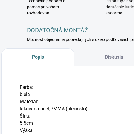
Technická podpora a
Pri nákupe nad
pomoc pri vašom
doručenie kuri
rozhodovaní.
zadarmo.
DODATOČNÁ MONTÁŽ
Možnosť objednania popredajných služieb podľa vašich p
Popis
Diskusia
Farba:
biela
Materiál:
lakovaná oceľ,PMMA (plexisklo)
Šírka:
5.5cm
Výška: