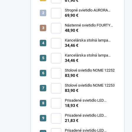
11977
61,90 €
Stropné svietidlo AURORA
11971
69,90 €
Nástenné svietidlo FOURTY
WALL S 10888
48,90 €
Kancelárska stolná lampa
PIXA KT-40-GR BL 90420
34,46 €
Kancelárska stolná lampa
PIXA KT-40-BE 90419
34,46 €
Stolové svietidlo NOME 12252
83,90 €
Stolové svietidlo NOME 12253
83,90 €
Prisadené svietidlo LED
18,93 €
SONOR CCT UP 6W W 24364
Prisadené svietidlo LED
SONOR CCT UP 6W B 24365
21,83 €
Prisadené svietidlo LED