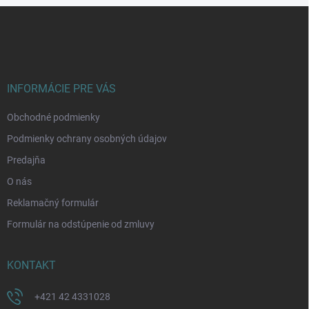
Z
á
p
ä
t
i
INFORMÁCIE PRE VÁS
e
Obchodné podmienky
Podmienky ochrany osobných údajov
Predajňa
O nás
Reklamačný formulár
Formulár na odstúpenie od zmluvy
KONTAKT
+421 42 4331028