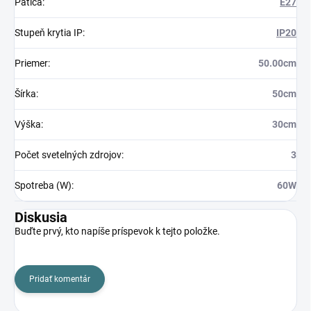
Pätica
:
E27
Stupeň krytia IP
:
IP20
Priemer
:
50.00cm
Šírka
:
50cm
Výška
:
30cm
Počet svetelných zdrojov
:
3
Spotreba (W)
:
60W
Diskusia
Buďte prvý, kto napíše príspevok k tejto položke.
Pridať komentár