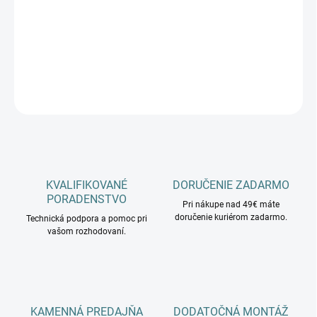
−
+
Pridať do košíka
DETAILNÉ INFORMÁCIE
OPÝTAŤ SA
KVALIFIKOVANÉ
DORUČENIE ZADARMO
PORADENSTVO
Pri nákupe nad 49€ máte
doručenie kuriérom zadarmo.
Technická podpora a pomoc pri
vašom rozhodovaní.
KAMENNÁ PREDAJŇA
DODATOČNÁ MONTÁŽ