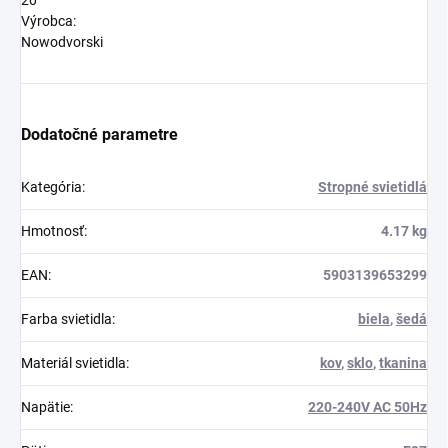
20
Výrobca:
Nowodvorski
Dodatočné parametre
Kategória
:
Stropné svietidlá
Hmotnosť
:
4.17 kg
EAN
:
5903139653299
Farba svietidla
:
biela
,
šedá
Materiál svietidla
:
kov
,
sklo
,
tkanina
Napätie
:
220-240V AC 50Hz