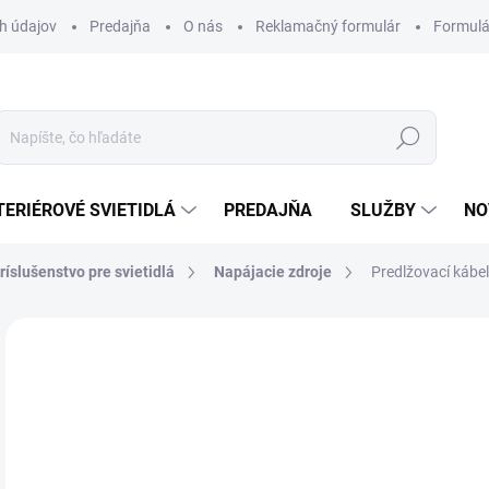
h údajov
Predajňa
O nás
Reklamačný formulár
Formulá
Hľadať
TERIÉROVÉ SVIETIDLÁ
PREDAJŇA
SLUŽBY
NO
ríslušenstvo pre svietidlá
Napájacie zdroje
Predlžovací kábe
Neohodnotené
Podrobnosti hodnotenia
ZNAČKA
2,
Jedn
DOS
cena