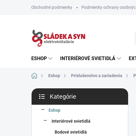
Prejsť
Obchodné podmienky
Podmienky ochrany osobnýc
na
obsah
ESHOP
INTERIÉROVÉ SVIETIDLÁ
EX
Domov
Eshop
Príslušenstvo a zariadenia
P
B
Kategórie
o
Preskočiť
č
kategórie
n
Eshop
ý
Interiérové svietidlá
p
a
Bodové svietidlá