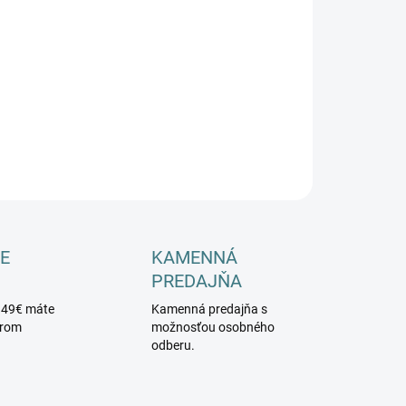
−
+
Pridať do košíka
ILNÉ INFORMÁCIE
OPÝTAŤ SA
E
KAMENNÁ
PREDAJŇA
 49€ máte
Kamenná predajňa s
érom
možnosťou osobného
odberu.