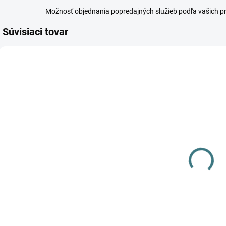
Možnosť objednania popredajných služieb podľa vašich p
Súvisiaci tovar
NEDES-WLF102
NEDES-WLF103
DOSTUPNÉ -
DOSTUPNÉ -
SKLADOM U
SKLADOM U
DODÁVATEĽA
DODÁVATEĽA
Predlžovací
Predlžovací
kábel 2m pre
kábel 3m pre
vonkajšie
vonkajšie
podlahové
podlahové
4,60 €
5,80 €
svietidlá LFL-
svietidlá LFL -
WLF102
WLF103
Do košíka
Do košíka