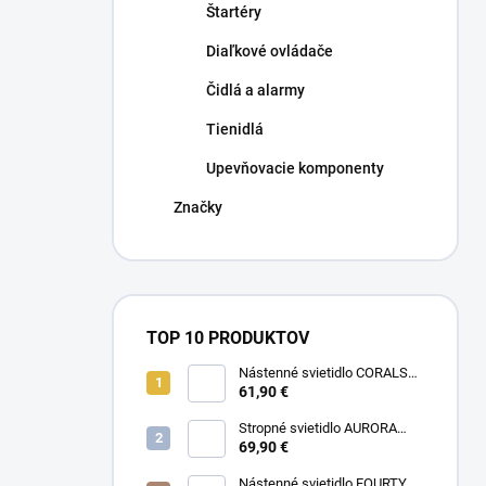
Štartéry
Diaľkové ovládače
Čidlá a alarmy
Tienidlá
Upevňovacie komponenty
Značky
TOP 10 PRODUKTOV
Nástenné svietidlo CORALS
11977
61,90 €
Stropné svietidlo AURORA
11971
69,90 €
Nástenné svietidlo FOURTY