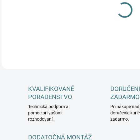
DETA
KVALIFIKOVANÉ
DORUČENI
PORADENSTVO
ZADARMO
Technická podpora a
Pri nákupe nad
pomoc pri vašom
doručenie kuri
rozhodovaní.
zadarmo.
DODATOČNÁ MONTÁŽ