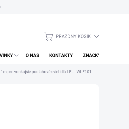
r na odstúpenie od zmluvy
PRÁZDNY KOŠÍK
NÁKUPNÝ
KOŠÍK
VINKY
O NÁS
KONTAKTY
ZNAČKY
l 1m pre vonkajšie podlahové svietidlá LFL - WLF101
:
NEDES
99 €
otková
TUPNÉ - SKLADOM U DODÁVATEĽA
: