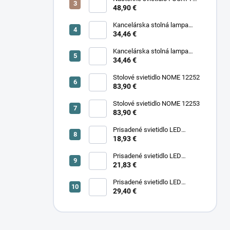
WALL S 10888
48,90 €
Kancelárska stolná lampa
PIXA KT-40-GR BL 90420
34,46 €
Kancelárska stolná lampa
PIXA KT-40-BE 90419
34,46 €
Stolové svietidlo NOME 12252
83,90 €
Stolové svietidlo NOME 12253
83,90 €
Prisadené svietidlo LED
18,93 €
SONOR CCT UP 6W W 24364
Prisadené svietidlo LED
SONOR CCT UP 6W B 24365
21,83 €
Prisadené svietidlo LED
29,40 €
SONOR CCT UP 12W W 24366