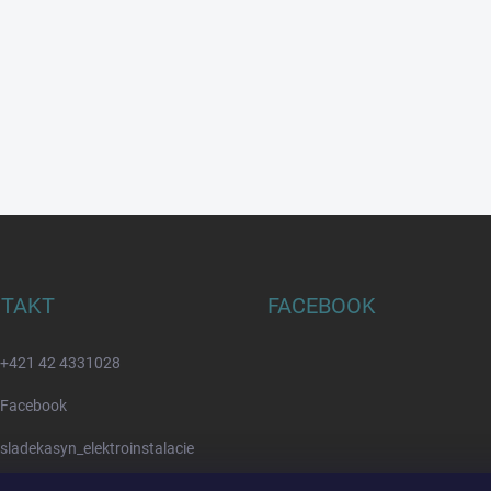
TAKT
FACEBOOK
+421 42 4331028
Facebook
sladekasyn_elektroinstalacie