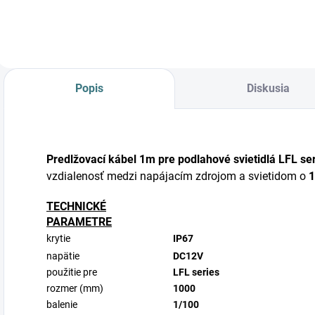
Popis
Diskusia
Predlžovací kábel 1m pre podlahové svietidlá LFL se
vzdialenosť medzi napájacím zdrojom a svietidom o
1
TECHNICKÉ
PARAMETRE
krytie
IP67
napätie
DC12V
použitie pre
LFL series
rozmer (mm)
1000
balenie
1/100