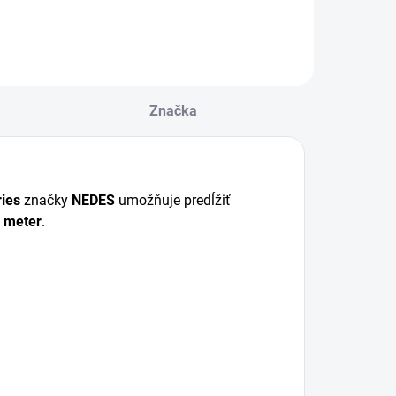
Značka
ries
značky
NEDES
umožňuje predĺžiť
 meter
.