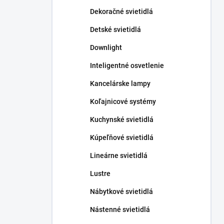
n
Dekoračné svietidlá
e
l
Detské svietidlá
Downlight
Inteligentné osvetlenie
Kancelárske lampy
Koľajnicové systémy
Kuchynské svietidlá
Kúpeľňové svietidlá
Lineárne svietidlá
Lustre
Nábytkové svietidlá
Nástenné svietidlá