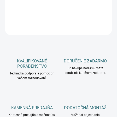
−
+
Pridať do košíka
DETAILNÉ INFORMÁCIE
OPÝTAŤ SA
KVALIFIKOVANÉ
DORUČENIE ZADARMO
PORADENSTVO
Pri nákupe nad 49€ máte
doručenie kuriérom zadarmo.
Technická podpora a pomoc pri
vašom rozhodovaní.
KAMENNÁ PREDAJŇA
DODATOČNÁ MONTÁŽ
Kamenná predajňa s možnosťou
Možnosť objednania