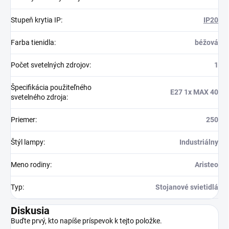
Stupeň krytia IP
:
IP20
Farba tienidla
:
béžová
Počet svetelných zdrojov
:
1
Špecifikácia použiteľného
E27 1x MAX 40
svetelného zdroja
:
Priemer
:
250
Štýl lampy
:
Industriálny
Meno rodiny
:
Aristeo
Typ
:
Stojanové svietidlá
Diskusia
Buďte prvý, kto napíše príspevok k tejto položke.