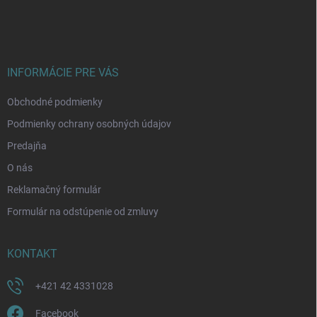
á
p
ä
t
i
INFORMÁCIE PRE VÁS
e
Obchodné podmienky
Podmienky ochrany osobných údajov
Predajňa
O nás
Reklamačný formulár
Formulár na odstúpenie od zmluvy
KONTAKT
+421 42 4331028
Facebook