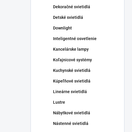
n
Dekoračné svietidlá
e
l
Detské svietidlá
Downlight
Inteligentné osvetlenie
Kancelárske lampy
Koľajnicové systémy
Kuchynské svietidlá
Kúpeľňové svietidlá
Lineárne svietidlá
Lustre
Nábytkové svietidlá
Nástenné svietidlá