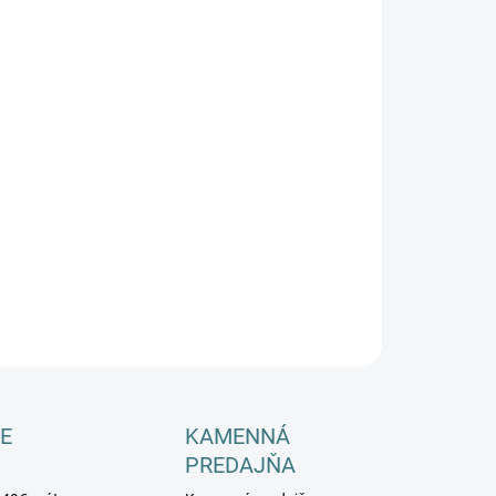
−
+
Pridať do košíka
ILNÉ INFORMÁCIE
OPÝTAŤ SA
E
KAMENNÁ
PREDAJŇA