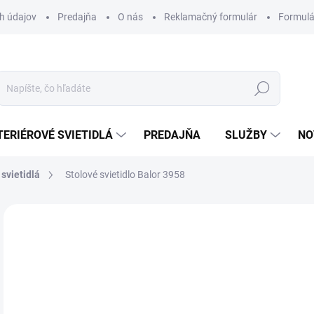
h údajov
Predajňa
O nás
Reklamačný formulár
Formulá
Hľadať
TERIÉROVÉ SVIETIDLÁ
PREDAJŇA
SLUŽBY
NO
 svietidlá
Stolové svietidlo Balor 3958
Neohodnotené
Podrobnosti hodnotenia
ZNAČKA
23
Jedn
VY
cena