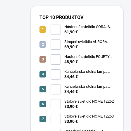
TOP 10 PRODUKTOV
Nástenné svietidlo CORALS
11977
61,90 €
Stropné svietidlo AURORA
11971
69,90 €
Nástenné svietidlo FOURTY
WALL S 10888
48,90 €
Kancelárska stolná lampa
PIXA KT-40-GR BL 90420
34,46 €
Kancelárska stolná lampa
PIXA KT-40-BE 90419
34,46 €
Stolové svietidlo NOME 12252
83,90 €
Stolové svietidlo NOME 12253
83,90 €