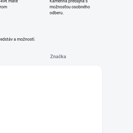
 49€ máte
Kamenná predajňa s
érom
možnosťou osobného
odberu.
redstáv a možností.
Značka