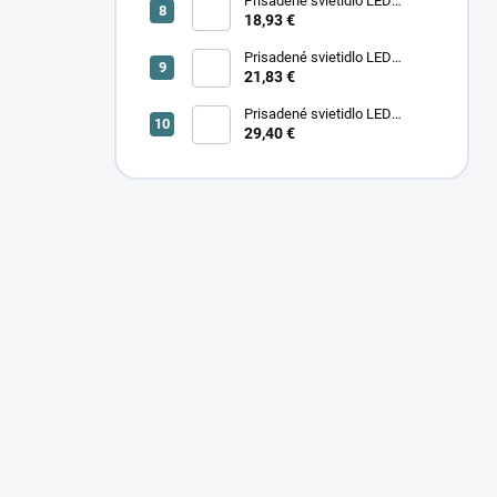
Prisadené svietidlo LED
18,93 €
SONOR CCT UP 6W W 24364
Prisadené svietidlo LED
SONOR CCT UP 6W B 24365
21,83 €
Prisadené svietidlo LED
29,40 €
SONOR CCT UP 12W W 24366