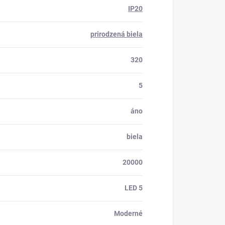
IP20
prirodzená biela
320
5
áno
biela
20000
LED 5
Moderné