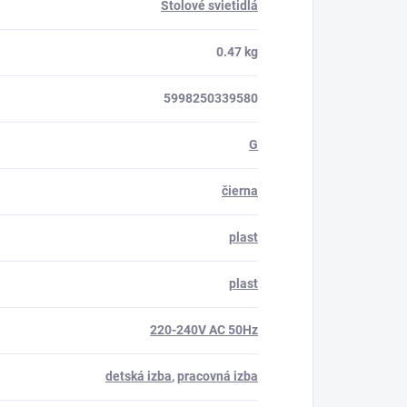
Stolové svietidlá
0.47 kg
5998250339580
G
čierna
plast
plast
220-240V AC 50Hz
detská izba
,
pracovná izba