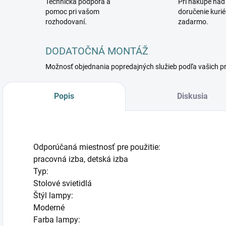
Technická podpora a
Pri nákupe nad
pomoc pri vašom
doručenie kuri
rozhodovaní.
zadarmo.
DODATOČNÁ MONTÁŽ
Možnosť objednania popredajných služieb podľa vašich p
Popis
Diskusia
Odporúčaná miestnosť pre použitie:
pracovná izba, detská izba
Typ:
Stolové svietidlá
Štýl lampy:
Moderné
Farba lampy: