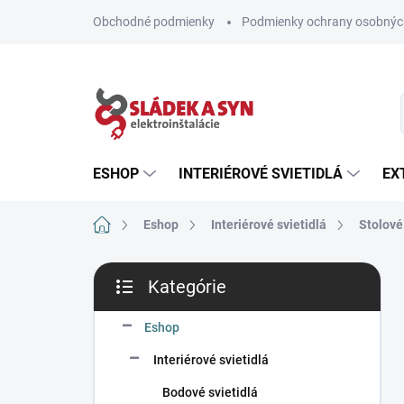
Prejsť
Obchodné podmienky
Podmienky ochrany osobnýc
na
obsah
ESHOP
INTERIÉROVÉ SVIETIDLÁ
EX
Domov
Eshop
Interiérové svietidlá
Stolové
B
Kategórie
o
Preskočiť
č
kategórie
n
Eshop
ý
Interiérové svietidlá
p
a
Bodové svietidlá