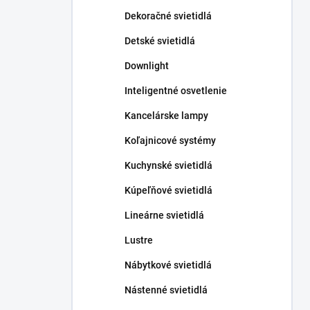
n
Dekoračné svietidlá
e
l
Detské svietidlá
Downlight
Inteligentné osvetlenie
Kancelárske lampy
Koľajnicové systémy
Kuchynské svietidlá
Kúpeľňové svietidlá
Lineárne svietidlá
Lustre
Nábytkové svietidlá
Nástenné svietidlá