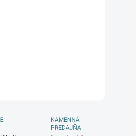
−
+
Pridať do košíka
ILNÉ INFORMÁCIE
OPÝTAŤ SA
E
KAMENNÁ
PREDAJŇA