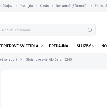
h údajov
Predajňa
O nás
Reklamačný formulár
Formulá
Hľadať
TERIÉROVÉ SVIETIDLÁ
PREDAJŇA
SLUŽBY
NO
vé svietidlá
Stojanové svietidlo Daron 5240
Neohodnotené
Podrobnosti hodnotenia
ZNAČKA
48
Jedn
DOS
cena