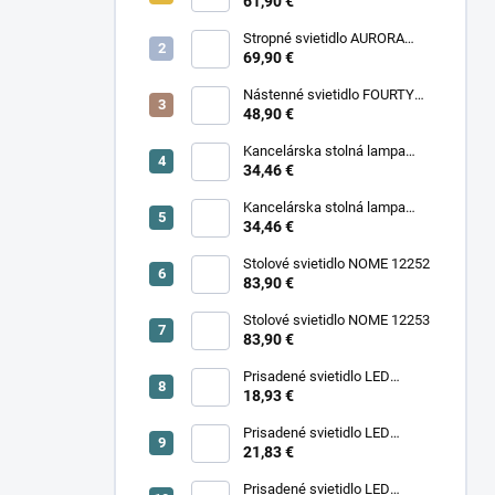
11977
61,90 €
Stropné svietidlo AURORA
11971
69,90 €
Nástenné svietidlo FOURTY
WALL S 10888
48,90 €
Kancelárska stolná lampa
PIXA KT-40-GR BL 90420
34,46 €
Kancelárska stolná lampa
PIXA KT-40-BE 90419
34,46 €
Stolové svietidlo NOME 12252
83,90 €
Stolové svietidlo NOME 12253
83,90 €
Prisadené svietidlo LED
18,93 €
SONOR CCT UP 6W W 24364
Prisadené svietidlo LED
SONOR CCT UP 6W B 24365
21,83 €
Prisadené svietidlo LED