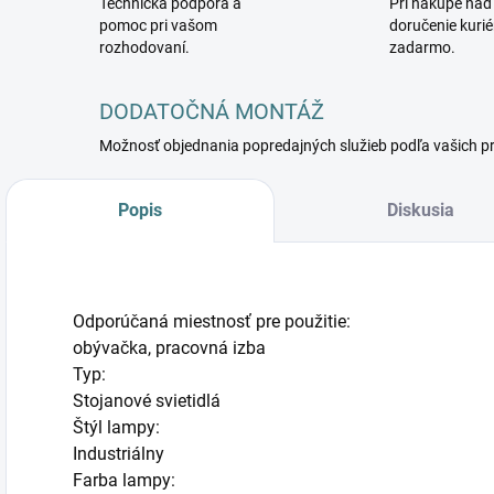
Technická podpora a
Pri nákupe nad
pomoc pri vašom
doručenie kuri
rozhodovaní.
zadarmo.
DODATOČNÁ MONTÁŽ
Možnosť objednania popredajných služieb podľa vašich p
Popis
Diskusia
Odporúčaná miestnosť pre použitie:
obývačka, pracovná izba
Typ:
Stojanové svietidlá
Štýl lampy:
Industriálny
Farba lampy: