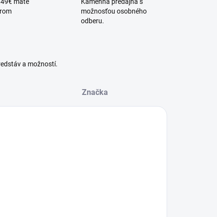
 49€ máte
Kamenná predajňa s
érom
možnosťou osobného
odberu.
redstáv a možností.
Značka