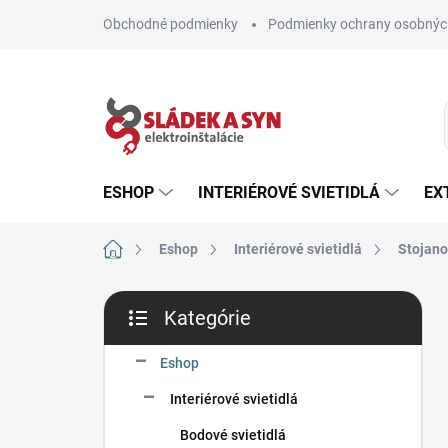
Prejsť
Obchodné podmienky
Podmienky ochrany osobnýc
na
obsah
ESHOP
INTERIÉROVÉ SVIETIDLÁ
EX
Domov
Eshop
Interiérové svietidlá
Stojano
B
Kategórie
o
Preskočiť
č
kategórie
n
Eshop
ý
Interiérové svietidlá
p
a
Bodové svietidlá