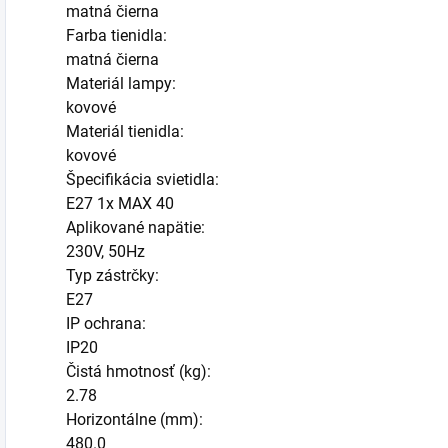
matná čierna
Farba tienidla:
matná čierna
Materiál lampy:
kovové
Materiál tienidla:
kovové
Špecifikácia svietidla:
E27 1x MAX 40
Aplikované napätie:
230V, 50Hz
Typ zástrčky:
E27
IP ochrana:
IP20
Čistá hmotnosť (kg):
2.78
Horizontálne (mm):
480.0