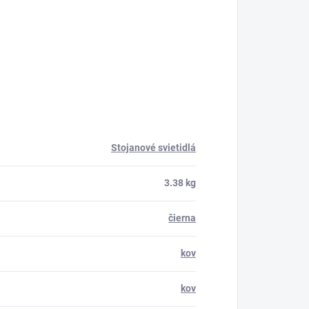
Stojanové svietidlá
3.38 kg
čierna
kov
kov