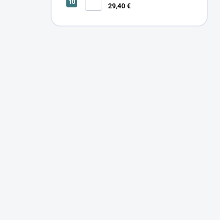
29,40 €
SONOR CCT UP 12W W 24366