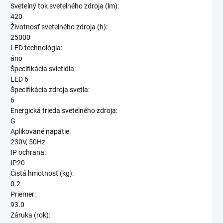
Svetelný tok svetelného zdroja (lm):
420
Životnosť svetelného zdroja (h):
25000
LED technológia:
áno
Špecifikácia svietidla:
LED 6
Špecifikácia zdroja svetla:
6
Energická trieda svetelného zdroja:
G
Aplikované napätie:
230V, 50Hz
IP ochrana:
IP20
Čistá hmotnosť (kg):
0.2
Priemer:
93.0
Záruka (rok):