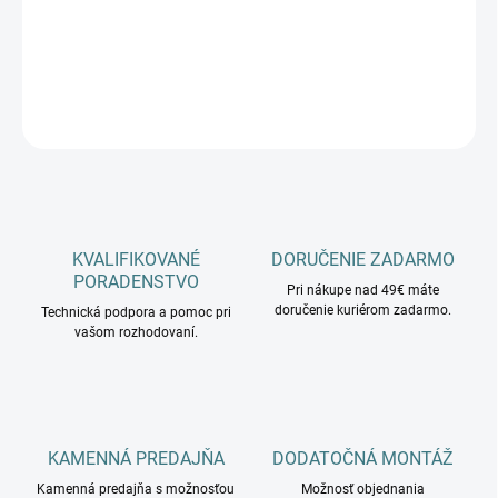
−
+
Pridať do košíka
DETAILNÉ INFORMÁCIE
OPÝTAŤ SA
KVALIFIKOVANÉ
DORUČENIE ZADARMO
PORADENSTVO
Pri nákupe nad 49€ máte
doručenie kuriérom zadarmo.
Technická podpora a pomoc pri
vašom rozhodovaní.
KAMENNÁ PREDAJŇA
DODATOČNÁ MONTÁŽ
Kamenná predajňa s možnosťou
Možnosť objednania