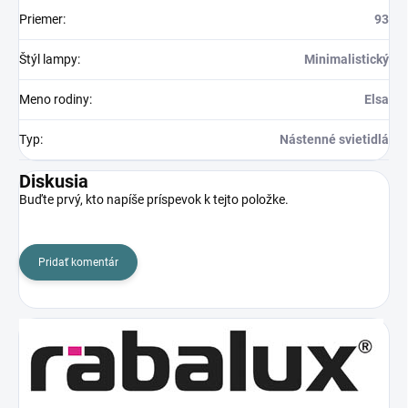
Priemer
:
93
Štýl lampy
:
Minimalistický
Meno rodiny
:
Elsa
Typ
:
Nástenné svietidlá
Diskusia
Buďte prvý, kto napíše príspevok k tejto položke.
Pridať komentár