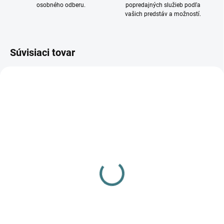
osobného odberu.
popredajných služieb podľa
vašich predstáv a možností.
Súvisiaci tovar
DOSTUPNÉ - SKLADOM U
DOSTUPNÉ - SKLADOM U
DODÁVATEĽA
DODÁVATEĽA
Stropné svietidlo Elsa
Stropné svietidlo Elsa
2714
2715
95,99 €
169,99 €
Do košíka
Do košíka