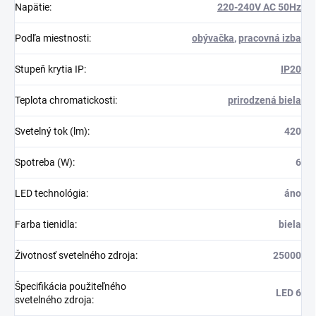
Napätie
:
220-240V AC 50Hz
Podľa miestnosti
:
obývačka
,
pracovná izba
Stupeň krytia IP
:
IP20
Teplota chromatickosti
:
prirodzená biela
Svetelný tok (lm)
:
420
Spotreba (W)
:
6
LED technológia
:
áno
Farba tienidla
:
biela
Životnosť svetelného zdroja
:
25000
Špecifikácia použiteľného
LED 6
svetelného zdroja
: