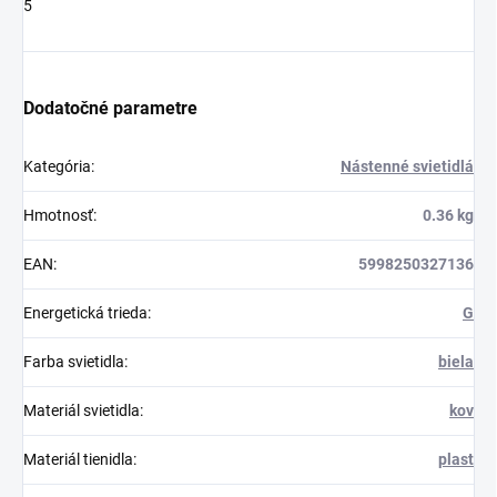
5
Dodatočné parametre
Kategória
:
Nástenné svietidlá
Hmotnosť
:
0.36 kg
EAN
:
5998250327136
Energetická trieda
:
G
Farba svietidla
:
biela
Materiál svietidla
:
kov
Materiál tienidla
:
plast