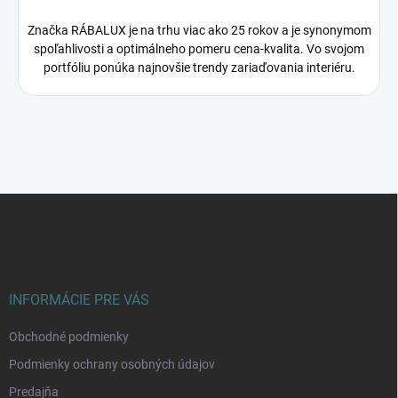
Značka RÁBALUX je na trhu viac ako 25 rokov a je synonymom
spoľahlivosti a optimálneho pomeru cena-kvalita. Vo svojom
portfóliu ponúka najnovšie trendy zariaďovania interiéru.
Z
á
p
ä
t
i
INFORMÁCIE PRE VÁS
e
Obchodné podmienky
Podmienky ochrany osobných údajov
Predajňa