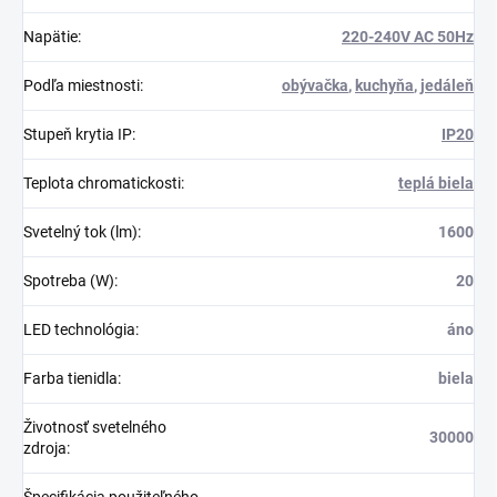
Napätie
:
220-240V AC 50Hz
Podľa miestnosti
:
obývačka
,
kuchyňa
,
jedáleň
Stupeň krytia IP
:
IP20
Teplota chromatickosti
:
teplá biela
Svetelný tok (lm)
:
1600
Spotreba (W)
:
20
LED technológia
:
áno
Farba tienidla
:
biela
Životnosť svetelného
30000
zdroja
: