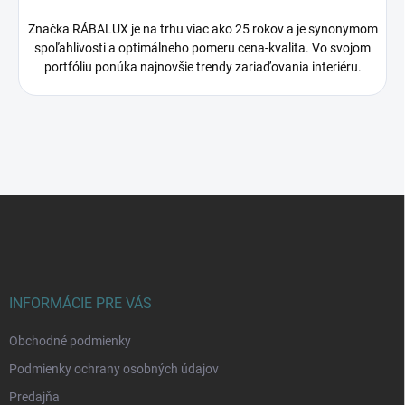
Značka RÁBALUX je na trhu viac ako 25 rokov a je synonymom
spoľahlivosti a optimálneho pomeru cena-kvalita. Vo svojom
portfóliu ponúka najnovšie trendy zariaďovania interiéru.
Z
á
p
ä
t
i
INFORMÁCIE PRE VÁS
e
Obchodné podmienky
Podmienky ochrany osobných údajov
Predajňa