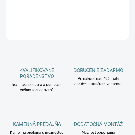
−
+
Pridať do košíka
DETAILNÉ INFORMÁCIE
OPÝTAŤ SA
KVALIFIKOVANÉ
DORUČENIE ZADARMO
PORADENSTVO
Pri nákupe nad 49€ máte
doručenie kuriérom zadarmo.
Technická podpora a pomoc pri
vašom rozhodovaní.
KAMENNÁ PREDAJŇA
DODATOČNÁ MONTÁŽ
Kamenná predajňa s možnosťou
Možnosť objednania