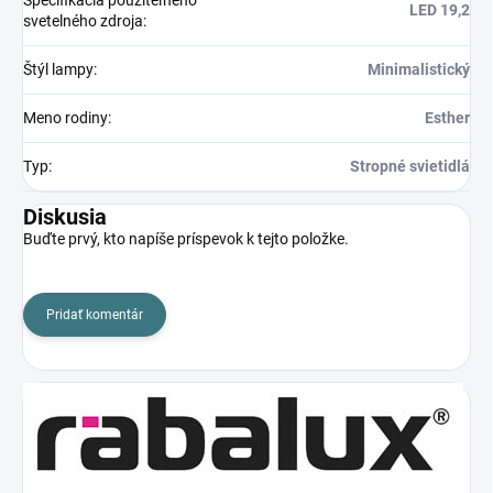
Špecifikácia použiteľného
LED 19,2
svetelného zdroja
:
Štýl lampy
:
Minimalistický
Meno rodiny
:
Esther
Typ
:
Stropné svietidlá
Diskusia
Buďte prvý, kto napíše príspevok k tejto položke.
Pridať komentár