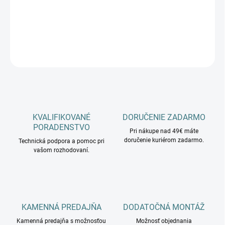
−
+
Pridať do košíka
DETAILNÉ INFORMÁCIE
OPÝTAŤ SA
KVALIFIKOVANÉ
DORUČENIE ZADARMO
PORADENSTVO
Pri nákupe nad 49€ máte
doručenie kuriérom zadarmo.
Technická podpora a pomoc pri
vašom rozhodovaní.
KAMENNÁ PREDAJŇA
DODATOČNÁ MONTÁŽ
Kamenná predajňa s možnosťou
Možnosť objednania