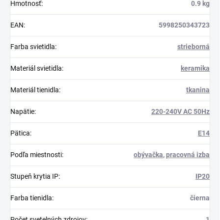
Hmotnosť
:
0.9 kg
EAN
:
5998250343723
Farba svietidla
:
strieborná
Materiál svietidla
:
keramika
Materiál tienidla
:
tkanina
Napätie
:
220-240V AC 50Hz
Pätica
:
E14
Podľa miestnosti
:
obývačka
,
pracovná izba
Stupeň krytia IP
:
IP20
Farba tienidla
:
čierna
Počet svetelných zdrojov
:
1