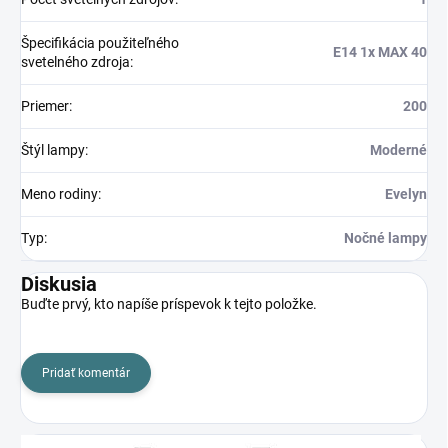
Špecifikácia použiteľného
E14 1x MAX 40
svetelného zdroja
:
Priemer
:
200
Štýl lampy
:
Moderné
Meno rodiny
:
Evelyn
Typ
:
Nočné lampy
Diskusia
Buďte prvý, kto napíše príspevok k tejto položke.
Pridať komentár