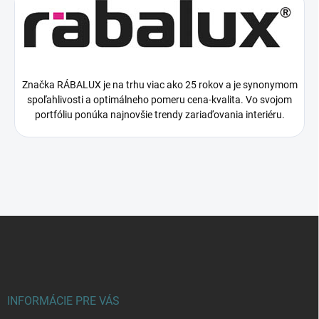
Značka RÁBALUX je na trhu viac ako 25 rokov a je synonymom
spoľahlivosti a optimálneho pomeru cena-kvalita. Vo svojom
portfóliu ponúka najnovšie trendy zariaďovania interiéru.
Z
á
p
ä
t
i
INFORMÁCIE PRE VÁS
e