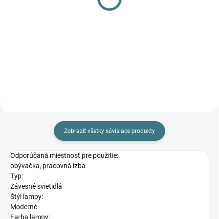
5546
5547
18,99 €
33,50 €
Do košíka
Do košíka
E14 1x MAX 40 antická zlatá
E14 2x MAX 40W antická zlatá
Zobraziť všetky súvisiace produkty
Odporúčaná miestnosť pre použitie:
obývačka, pracovná izba
Typ:
Závesné svietidlá
Štýl lampy:
Moderné
Farba lampy: