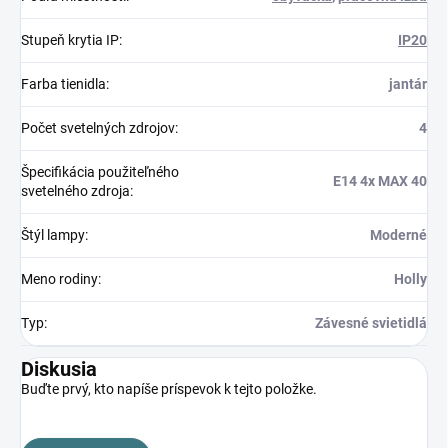
Stupeň krytia IP
:
IP20
Farba tienidla
:
jantár
Počet svetelných zdrojov
:
4
Špecifikácia použiteľného
E14 4x MAX 40
svetelného zdroja
:
Štýl lampy
:
Moderné
Meno rodiny
:
Holly
Typ
:
Závesné svietidlá
Diskusia
Buďte prvý, kto napíše príspevok k tejto položke.