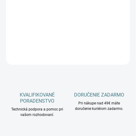
−
+
Pridať do košíka
E14 4x MAX 40
antická zlatá
DETAILNÉ INFORMÁCIE
OPÝTAŤ SA
KVALIFIKOVANÉ
DORUČENIE ZADARMO
PORADENSTVO
Pri nákupe nad 49€ máte
doručenie kuriérom zadarmo.
Technická podpora a pomoc pri
vašom rozhodovaní.