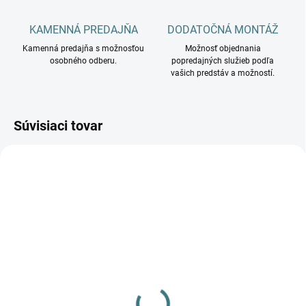
KAMENNÁ PREDAJŇA
DODATOČNÁ MONTÁŽ
Kamenná predajňa s možnosťou
Možnosť objednania
osobného odberu.
popredajných služieb podľa
vašich predstáv a možností.
Súvisiaci tovar
DOSTUPNÉ - SKLADOM U
DOSTUPNÉ - SKLADOM U
DODÁVATEĽA
DODÁVATEĽA
Bodové svietidlo Holly
Stropné svietidlo Holly