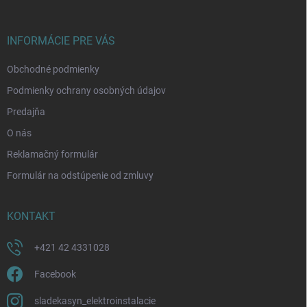
ä
t
i
INFORMÁCIE PRE VÁS
e
Obchodné podmienky
Podmienky ochrany osobných údajov
Predajňa
O nás
Reklamačný formulár
Formulár na odstúpenie od zmluvy
KONTAKT
+421 42 4331028
Facebook
sladekasyn_elektroinstalacie