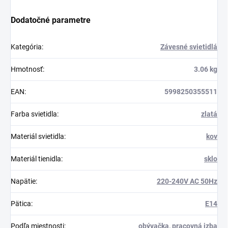
Dodatočné parametre
Kategória
:
Závesné svietidlá
Hmotnosť
:
3.06 kg
EAN
:
5998250355511
Farba svietidla
:
zlatá
Materiál svietidla
:
kov
Materiál tienidla
:
sklo
Napätie
:
220-240V AC 50Hz
Pätica
:
E14
Podľa miestnosti
:
obývačka
,
pracovná izba