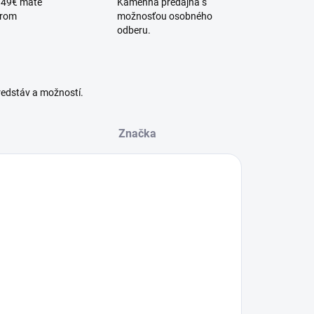
 49€ máte
Kamenná predajňa s
érom
možnosťou osobného
odberu.
redstáv a možností.
Značka