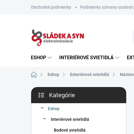
Prejsť
Obchodné podmienky
Podmienky ochrany osobnýc
na
obsah
ESHOP
INTERIÉROVÉ SVIETIDLÁ
EX
Domov
Eshop
Exteriérové svietidlá
Nástenn
B
Kategórie
o
Preskočiť
č
kategórie
n
Eshop
ý
Interiérové svietidlá
p
a
Bodové svietidlá