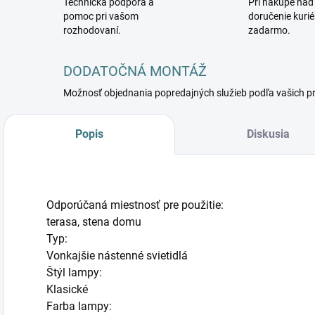
Technická podpora a
Pri nákupe nad
pomoc pri vašom
doručenie kuri
rozhodovaní.
zadarmo.
DODATOČNÁ MONTÁŽ
Možnosť objednania popredajných služieb podľa vašich p
Popis
Diskusia
Odporúčaná miestnosť pre použitie:
terasa, stena domu
Typ:
Vonkajšie nástenné svietidlá
Štýl lampy:
Klasické
Farba lampy: