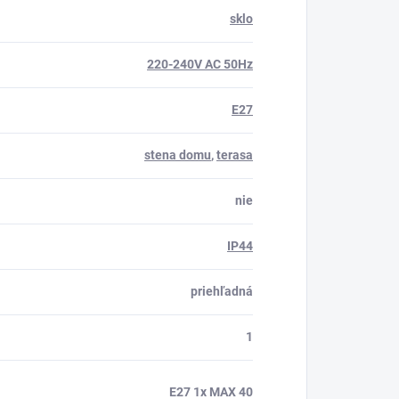
sklo
220-240V AC 50Hz
E27
stena domu
,
terasa
nie
IP44
priehľadná
1
E27 1x MAX 40