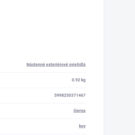
Nástenné exteriérové svietidlá
0.92 kg
5998250371467
čierna
kov