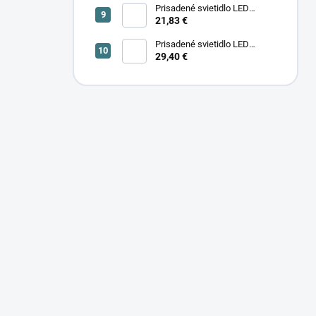
Prisadené svietidlo LED
SONOR CCT UP 6W B 24365
21,83 €
Prisadené svietidlo LED
29,40 €
SONOR CCT UP 12W W 24366