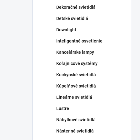
n
Dekoračné svietidlá
e
l
Detské svietidlá
Downlight
Inteligentné osvetlenie
Kancelárske lampy
Koľajnicové systémy
Kuchynské svietidlá
Kúpeľňové svietidlá
Lineárne svietidlá
Lustre
Nábytkové svietidlá
Nástenné svietidlá