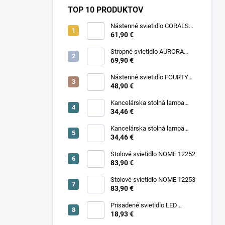
TOP 10 PRODUKTOV
Nástenné svietidlo CORALS
11977
61,90 €
Stropné svietidlo AURORA
11971
69,90 €
Nástenné svietidlo FOURTY
WALL S 10888
48,90 €
Kancelárska stolná lampa
PIXA KT-40-GR BL 90420
34,46 €
Kancelárska stolná lampa
PIXA KT-40-BE 90419
34,46 €
Stolové svietidlo NOME 12252
83,90 €
Stolové svietidlo NOME 12253
83,90 €
Prisadené svietidlo LED
18,93 €
SONOR CCT UP 6W W 24364