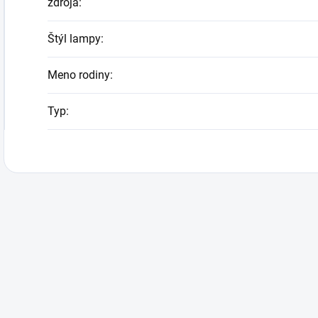
zdroja
:
Štýl lampy
:
Meno rodiny
:
Typ
: