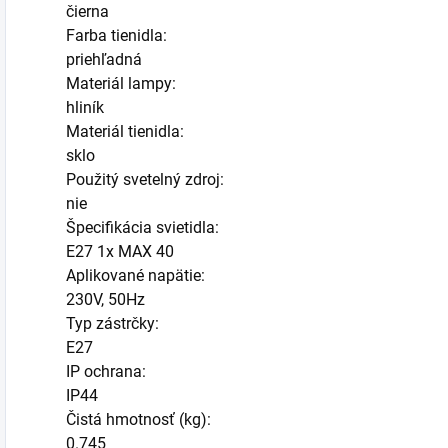
čierna
Farba tienidla:
priehľadná
Materiál lampy:
hliník
Materiál tienidla:
sklo
Použitý svetelný zdroj:
nie
Špecifikácia svietidla:
E27 1x MAX 40
Aplikované napätie:
230V, 50Hz
Typ zástrčky:
E27
IP ochrana:
IP44
Čistá hmotnosť (kg):
0.745