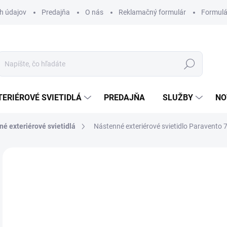
h údajov
Predajňa
O nás
Reklamačný formulár
Formulá
Hľadať
TERIÉROVÉ SVIETIDLÁ
PREDAJŇA
SLUŽBY
NO
é exteriérové svietidlá
Nástenné exteriérové svietidlo Paravento 
Neohodnotené
Podrobnosti hodnotenia
ZNAČKA
29
Jedn
DOS
cena