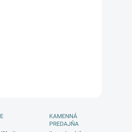
−
+
Pridať do košíka
ILNÉ INFORMÁCIE
OPÝTAŤ SA
E
KAMENNÁ
PREDAJŇA