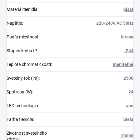
Materiál tienidla
:
plast
Napätie
:
220-240V AC 50Hz
Podľa miestnosti
:
terasa
Stupeň krytia IP
:
IP44
Teplota chromatickosti
:
meniteľné
Svetelný tok (lm)
:
2500
Spotreba (W)
:
24
LED technológia
:
áno
Farba tienidla
:
biela
Životnosť svetelného
20000
zdroja
: