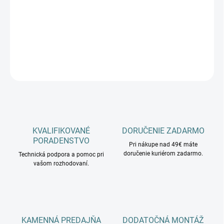
−
+
Pridať do košíka
DETAILNÉ INFORMÁCIE
OPÝTAŤ SA
KVALIFIKOVANÉ
DORUČENIE ZADARMO
PORADENSTVO
Pri nákupe nad 49€ máte
doručenie kuriérom zadarmo.
Technická podpora a pomoc pri
vašom rozhodovaní.
KAMENNÁ PREDAJŇA
DODATOČNÁ MONTÁŽ