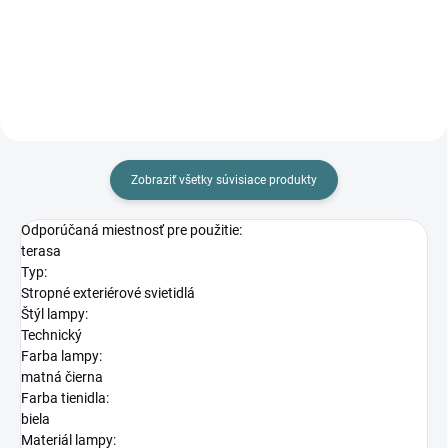
Do košíka
Do košíka
Zobraziť všetky súvisiace produkty
Odporúčaná miestnosť pre použitie:
terasa
Typ:
Stropné exteriérové svietidlá
Štýl lampy:
Technický
Farba lampy:
matná čierna
Farba tienidla:
biela
Materiál lampy: