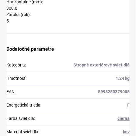
Horizontálne (mm):
300.0
Záruka (rok):
5
Dodatočné parametre
Kategória
:
Stropné exteriérové svietidlá
Hmotnosť
:
1.24 kg
EAN
:
5998250379005
Energetická trieda
:
F
Farba svietidla
:
čierna
Materiál svietidla
:
kov