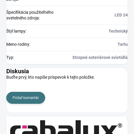
Špecifikácia použiteľného
LED 24
svetelného zdroja
:
Štýl lampy
:
Technický
Meno rodiny
:
Tartu
Typ
:
Stropné exteriérové svietidlá
Diskusia
Buďte prvý, kto napíše príspevok k tejto položke.
Pridať komentár