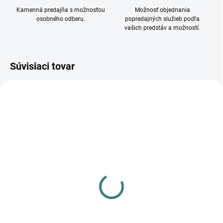
Kamenná predajňa s možnosťou
Možnosť objednania
osobného odberu.
popredajných služieb podľa
vašich predstáv a možností.
Súvisiaci tovar
DOSTUPNÉ - SKLADOM U
DOSTUPNÉ - SKLADOM U
DODÁVATEĽA
DODÁVATEĽA
Stropné exteriérové
Stropné exteriérové
svietidlo Tartu 7894
svietidlo Tartu 7895
56,99 €
37,15 €