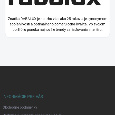
Značka RÁBALUX je na trhu viac ako 25 rokov a je synonymom
spoľahlivosti a optimálneho pomeru cena-kvalita. Vo svojom
portfóliu ponúka najnovšie trendy zariaďovania interiéru.
Z
á
p
ä
t
i
INFORMÁCIE PRE VÁS
e
Obchodné podmienky