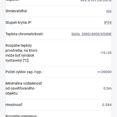
Stmievateľné
:
nie
Stupeň krytia IP
:
IP54
Teplota chromatickosti
:
biela
,
3000/4000/6500K
Rozpätie teploty
prostredia, na ktorú
-15÷35
môže byť výrobok
vystavený [°C]
:
Počet cyklov zap./vyp.
:
>=20000
Minimálna vzdialenosť
od osvetľovaného
0,5m
objektu
:
Hmotnosť
:
0.584
Rozpätie priemerov