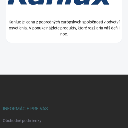
Kanlux je jedna z popredných európskych spoločností v odvetví
osvetlenia. V ponuke nájdete produkty, ktoré rozžiaria váš deň i
noc.
Z
á
p
ä
t
i
INFORMÁCIE PRE VÁS
e
Obchodné podmienky