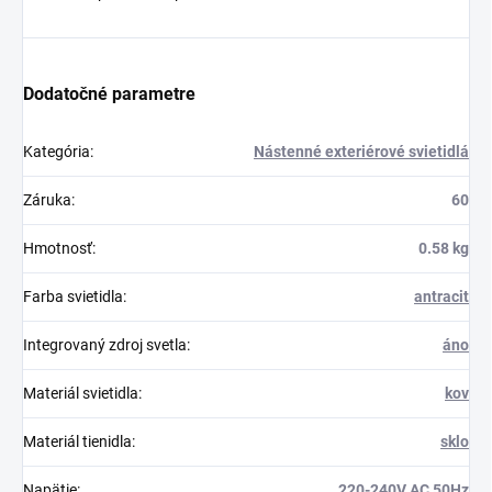
Dodatočné parametre
Kategória
:
Nástenné exteriérové svietidlá
Záruka
:
60
Hmotnosť
:
0.58 kg
Farba svietidla
:
antracit
Integrovaný zdroj svetla
:
áno
Materiál svietidla
:
kov
Materiál tienidla
:
sklo
Napätie
:
220-240V AC 50Hz