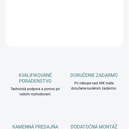
−
+
Pridať do košíka
DETAILNÉ INFORMÁCIE
OPÝTAŤ SA
KVALIFIKOVANÉ
DORUČENIE ZADARMO
PORADENSTVO
Pri nákupe nad 49€ máte
doručenie kuriérom zadarmo.
Technická podpora a pomoc pri
vašom rozhodovaní.
KAMENNÁ PREDAJŇA
DODATOČNÁ MONTÁŽ