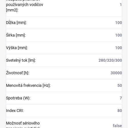
používaných vodičov
1
[mm2]
:
Dĺžka [mm]
:
100
Šírka [mm]
:
100
Výška [mm]
:
100
Svetelný tok [lm]
:
280/320/300
Životnosť [h]
:
30000
Menovitá frekvencia [Hz]
:
50
Spotreba (W)
:
7
Index CRI
:
80
Možnosť sériového
false