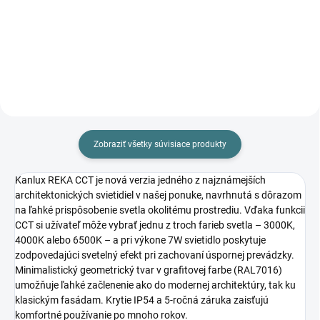
39,58 €
40,22 €
Do košíka
Do košíka
Zobraziť všetky súvisiace produkty
Kanlux REKA CCT je nová verzia jedného z najznámejších
architektonických svietidiel v našej ponuke, navrhnutá s dôrazom
na ľahké prispôsobenie svetla okolitému prostrediu. Vďaka funkcii
CCT si užívateľ môže vybrať jednu z troch farieb svetla – 3000K,
4000K alebo 6500K – a pri výkone 7W svietidlo poskytuje
zodpovedajúci svetelný efekt pri zachovaní úspornej prevádzky.
Minimalistický geometrický tvar v grafitovej farbe (RAL7016)
umožňuje ľahké začlenenie ako do modernej architektúry, tak ku
klasickým fasádam. Krytie IP54 a 5-ročná záruka zaisťujú
komfortné používanie po mnoho rokov.