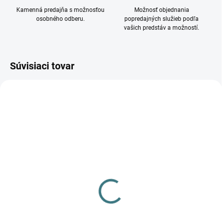
Kamenná predajňa s možnosťou
Možnosť objednania
osobného odberu.
popredajných služieb podľa
vašich predstáv a možností.
Súvisiaci tovar
DOSTUPNÉ - SKLADOM U
DOSTUPNÉ - SKLADOM U
DODÁVATEĽA
DODÁVATEĽA
Nástenné svietidlo LED
Nástenné svietidlo LED
REKA LED EL 7W-L-GR
REKA LED EL 7W-O-GR
28990
28991