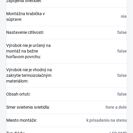
zapojenia svietidiel
:
Montážna krabička v
nie
súprave
:
Nastavenie citlivosti
:
false
Výrobok nie je určený na
montáž na bežne
false
horľavom povrchu
:
Výrobok nie je vhodný na
zakrytie termoizolačným
false
materiálom
:
Obsah ortuti
:
false
Smer svietenia svietidla
:
hore a dole
Miesto montáže
:
k prisadeniu na stenu