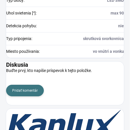
Typ diódy
:
LED SMD
Uhol svietenia [°]
:
max 90
Detekcia pohybu
:
nie
Typ pripojenia
:
skrutková svorkovnica
Miesto používania
:
vo vnútri a vonku
Diskusia
Buďte prvý, kto napíše príspevok k tejto položke.
Pridať komentár