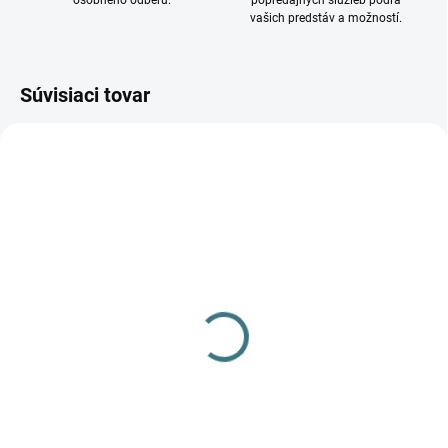
osobného odberu.
popredajných služieb podľa
vašich predstáv a možností.
Súvisiaci tovar
NOVINKA
DOSTUPNÉ - SKLADOM U
DODÁVATEĽA
Stolové svietidlo Senan
74207
19,50 €
Do košíka