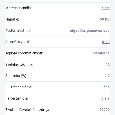
Materiál tienidla
:
plast
Napätie
:
5V DC
Podľa miestnosti
:
obývačka
,
pracovná izba
Stupeň krytia IP
:
IP20
Teplota chromatickosti
:
meniteľné
Svetelný tok (lm)
:
40
Spotreba (W)
:
2.7
LED technológia
:
áno
Farba tienidla
:
biela
Životnosť svetelného zdroja
:
20000