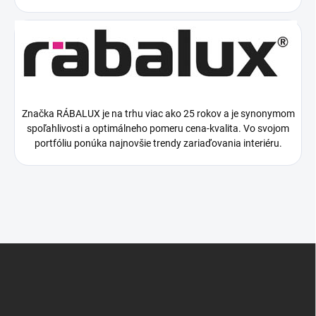
Značka RÁBALUX je na trhu viac ako 25 rokov a je synonymom
spoľahlivosti a optimálneho pomeru cena-kvalita. Vo svojom
portfóliu ponúka najnovšie trendy zariaďovania interiéru.
Z
á
p
ä
t