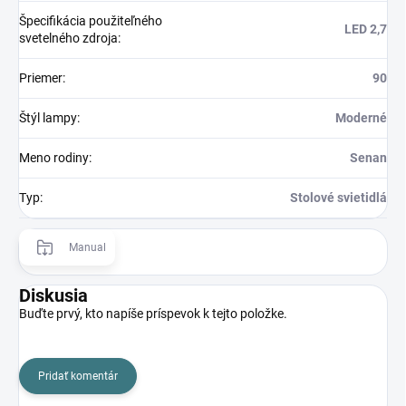
Špecifikácia použiteľného
LED 2,7
svetelného zdroja
:
Priemer
:
90
Štýl lampy
:
Moderné
Meno rodiny
:
Senan
Typ
:
Stolové svietidlá
Manual
Diskusia
Buďte prvý, kto napíše príspevok k tejto položke.
Pridať komentár