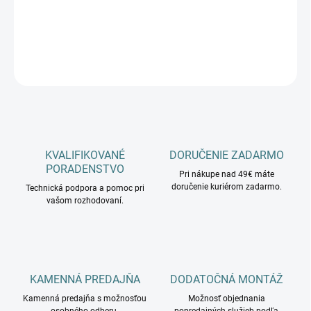
−
+
Pridať do košíka
OPÝTAŤ SA
KVALIFIKOVANÉ
DORUČENIE ZADARMO
PORADENSTVO
Pri nákupe nad 49€ máte
doručenie kuriérom zadarmo.
Technická podpora a pomoc pri
vašom rozhodovaní.
KAMENNÁ PREDAJŇA
DODATOČNÁ MONTÁŽ
Kamenná predajňa s možnosťou
Možnosť objednania