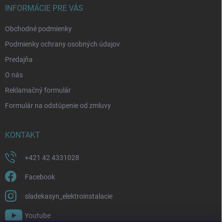
i
INFORMÁCIE PRE VÁS
e
Obchodné podmienky
Podmienky ochrany osobných údajov
Predajňa
O nás
Reklamačný formulár
Formulár na odstúpenie od zmluvy
KONTAKT
+421 42 4331028
Facebook
sladekasyn_elektroinstalacie
Youtube