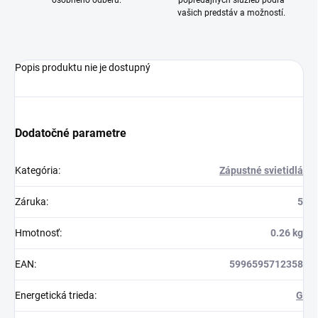
osobného odberu.
popredajných služieb podľa
vašich predstáv a možností.
Popis produktu nie je dostupný
Dodatočné parametre
Kategória
:
Zápustné svietidlá
Záruka
:
5
Hmotnosť
:
0.26 kg
EAN
:
5996595712358
Energetická trieda
:
G