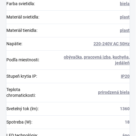
Farba svietidla
:
biela
Materiál svietidla
:
plast
Materiál tienidla
:
plast
Napätie
:
220-240V AC 50Hz
obývačka
,
pracovná izba
,
kuchyňa
,
Podľa miestnosti
:
jedáleň
Stupeň krytia IP
:
IP20
Teplota
prirodzená biela
chromatickosti
:
Svetelný tok (lm)
:
1360
Spotreba (W)
:
18
LED technológia
:
áno