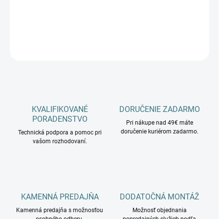
−
+
Pridať do košíka
OPÝTAŤ SA
KVALIFIKOVANÉ
DORUČENIE ZADARMO
PORADENSTVO
Pri nákupe nad 49€ máte
doručenie kuriérom zadarmo.
Technická podpora a pomoc pri
vašom rozhodovaní.
KAMENNÁ PREDAJŇA
DODATOČNÁ MONTÁŽ
Kamenná predajňa s možnosťou
Možnosť objednania