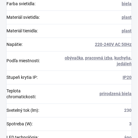
Farba svietidla
:
biela
Materiál svietidla
:
plast
Materiál tienidla
:
plast
Napätie
:
220-240V AC 50Hz
obývačka
,
pracovná izba
,
kuchyňa
,
Podľa miestnosti
:
jedáleň
Stupeň krytia IP
:
IP20
Teplota
prirodzená biela
chromatickosti
:
Svetelný tok (lm)
:
230
Spotreba (W)
:
3
LED technológia
:
áno