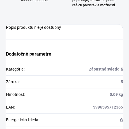
osobného odberu.
popredajných služieb podľa
vašich predstáv a možností.
Popis produktu nie je dostupný
Dodatočné parametre
Kategória
:
Zápustné svietidlá
Záruka
:
5
Hmotnosť
:
0.09 kg
EAN
:
5996595712365
Energetická trieda
:
G