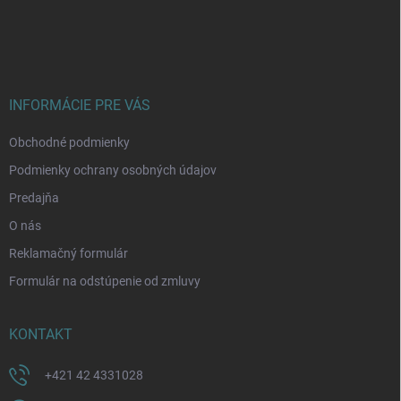
Z
á
p
ä
t
i
INFORMÁCIE PRE VÁS
e
Obchodné podmienky
Podmienky ochrany osobných údajov
Predajňa
O nás
Reklamačný formulár
Formulár na odstúpenie od zmluvy
KONTAKT
+421 42 4331028