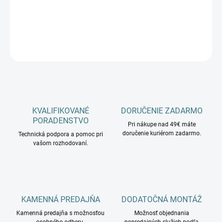
−
+
Pridať do košíka
OPÝTAŤ SA
KVALIFIKOVANÉ
DORUČENIE ZADARMO
PORADENSTVO
Pri nákupe nad 49€ máte
doručenie kuriérom zadarmo.
Technická podpora a pomoc pri
vašom rozhodovaní.
KAMENNÁ PREDAJŇA
DODATOČNÁ MONTÁŽ
Kamenná predajňa s možnosťou
Možnosť objednania