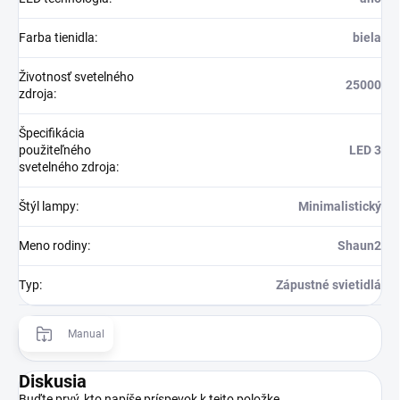
Farba tienidla
:
biela
Životnosť svetelného
25000
zdroja
:
Špecifikácia
použiteľného
LED 3
svetelného zdroja
:
Štýl lampy
:
Minimalistický
Meno rodiny
:
Shaun2
Typ
:
Zápustné svietidlá
Manual
Diskusia
Buďte prvý, kto napíše príspevok k tejto položke.