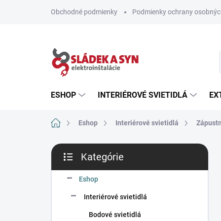
Prejsť
Obchodné podmienky
Podmienky ochrany osobnýc
na
obsah
ESHOP
INTERIÉROVÉ SVIETIDLÁ
EX
Domov
Eshop
Interiérové svietidlá
Zápustn
B
Kategórie
o
Preskočiť
č
kategórie
n
Eshop
ý
Interiérové svietidlá
p
a
Bodové svietidlá