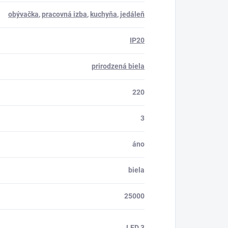
obývačka
,
pracovná izba
,
kuchyňa
,
jedáleň
IP20
prirodzená biela
220
3
áno
biela
25000
LED 3