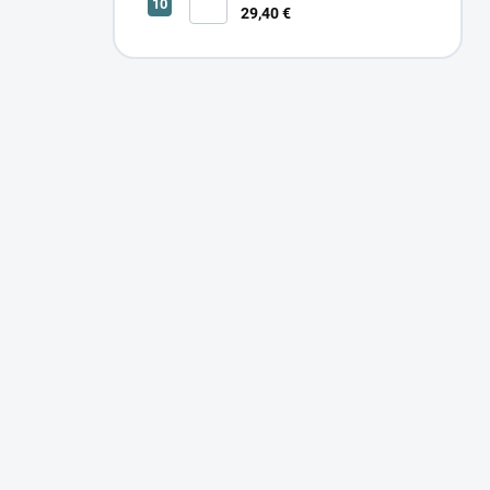
29,40 €
SONOR CCT UP 12W W 24366