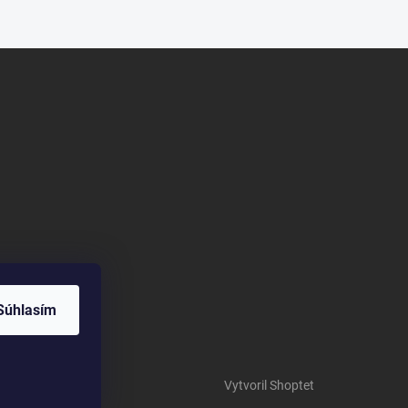
Súhlasím
Vytvoril Shoptet