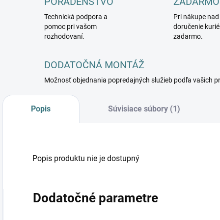
PORADENSTVO
ZADARMO
Technická podpora a
Pri nákupe nad
pomoc pri vašom
doručenie kuri
rozhodovaní.
zadarmo.
DODATOČNÁ MONTÁŽ
Možnosť objednania popredajných služieb podľa vašich p
Popis
Súvisiace súbory (1)
Popis produktu nie je dostupný
Dodatočné parametre