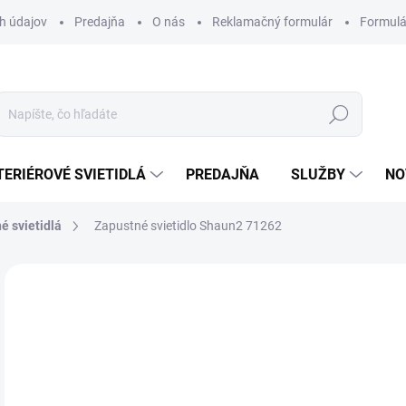
h údajov
Predajňa
O nás
Reklamačný formulár
Formulá
Hľadať
TERIÉROVÉ SVIETIDLÁ
PREDAJŇA
SLUŽBY
NO
é svietidlá
Zapustné svietidlo Shaun2 71262
Neohodnotené
Podrobnosti hodnotenia
ZNAČKA
NOVINKA
2,
Jedn
DOS