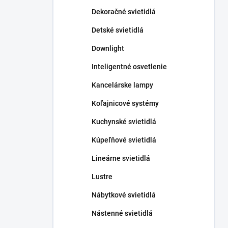
n
Dekoračné svietidlá
e
l
Detské svietidlá
Downlight
Inteligentné osvetlenie
Kancelárske lampy
Koľajnicové systémy
Kuchynské svietidlá
Kúpeľňové svietidlá
Lineárne svietidlá
Lustre
Nábytkové svietidlá
Nástenné svietidlá