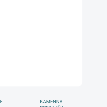
:
−
+
Pridať do košíka
OPÝTAŤ SA
E
KAMENNÁ