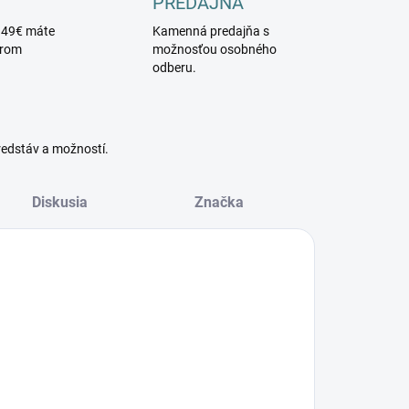
PREDAJŇA
 49€ máte
Kamenná predajňa s
érom
možnosťou osobného
odberu.
redstáv a možností.
Diskusia
Značka