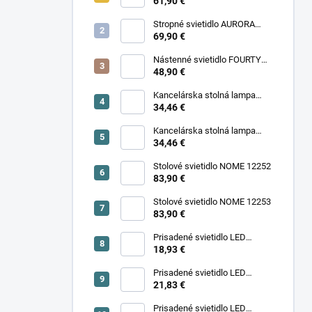
11977
61,90 €
Stropné svietidlo AURORA
11971
69,90 €
Nástenné svietidlo FOURTY
WALL S 10888
48,90 €
Kancelárska stolná lampa
PIXA KT-40-GR BL 90420
34,46 €
Kancelárska stolná lampa
PIXA KT-40-BE 90419
34,46 €
Stolové svietidlo NOME 12252
83,90 €
Stolové svietidlo NOME 12253
83,90 €
Prisadené svietidlo LED
18,93 €
SONOR CCT UP 6W W 24364
Prisadené svietidlo LED
SONOR CCT UP 6W B 24365
21,83 €
Prisadené svietidlo LED