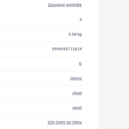
Zápustné svietidlá
5
0.08 kg
5996595712624
G
čierna
plast
plast
220-240V AC 50Hz