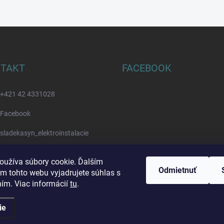
TAKT
FACEBOOK
+421 42 4331028
Facebook
sladekasyn_elektroinstalacie
Youtube
oužíva súbory cookie. Ďalším
Odmietnuť
m tohto webu vyjadrujete súhlas s
ním. Viac informácií
tu
.
ie
ál
. Všetky práva vyhradené.
Upraviť nastavenie cookies