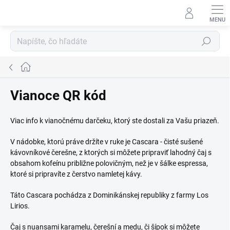
Prejsť
na
obsah
Hľadať
Domov
Vianoce QR kód
Viac info k vianočnému darčeku, ktorý ste dostali za Vašu priazeň.
V nádobke, ktorú práve držíte v ruke je Cascara - čisté sušené
kávovníkové čerešne, z ktorých si môžete pripraviť lahodný čaj s
obsahom kofeínu približne polovičným, než je v šálke espressa,
ktoré si pripravíte z čerstvo namletej kávy.
Táto Cascara pochádza z Dominikánskej republiky z farmy Los
Lirios.
Čaj s nuansami karamelu, čerešní a medu, či šípok si môžete