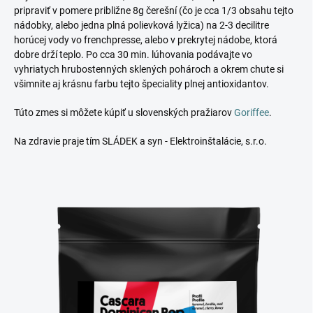
pripraviť v pomere približne 8g čerešní (čo je cca 1/3 obsahu tejto
nádobky, alebo jedna plná polievková lyžica) na 2-3 decilitre
horúcej vody vo frenchpresse, alebo v prekrytej nádobe, ktorá
dobre drží teplo. Po cca 30 min. lúhovania podávajte vo
vyhriatych hrubostenných sklených pohároch a okrem chute si
všimnite aj krásnu farbu tejto špeciality plnej antioxidantov.
Túto zmes si môžete kúpiť u slovenských pražiarov
Goriffee
.
Na zdravie praje tím SLÁDEK a syn - Elektroinštalácie, s.r.o.