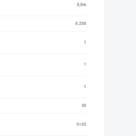
0,5m
0.250
1
1
1
30
5÷25