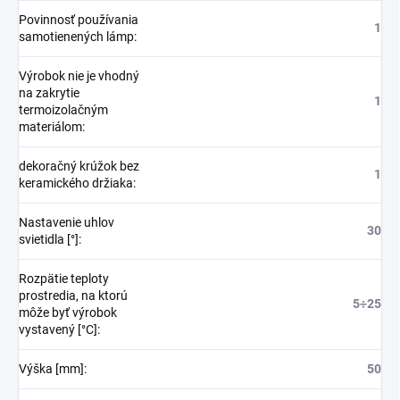
Povinnosť používania
1
samotienených lámp
:
Výrobok nie je vhodný
na zakrytie
1
termoizolačným
materiálom
:
dekoračný krúžok bez
1
keramického držiaka
:
Nastavenie uhlov
30
svietidla [°]
:
Rozpätie teploty
prostredia, na ktorú
5÷25
môže byť výrobok
vystavený [°C]
:
Výška [mm]
:
50