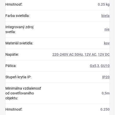
Hmotnosť
:
0.25 kg
Farba svietidla
:
biela
Integrovaný zdroj
nie
svetla
:
Materiál svietidla
:
kov
Napätie
:
220-240V AC 50Hz
,
12V AC
,
12V DC
Pätica
:
Gx5,3
,
GU10
Stupeň krytia IP
:
IP20
Minimálna vzdialenosť
od osvetľovaného
0,5m
objektu
:
Hmotnosť
:
0.250