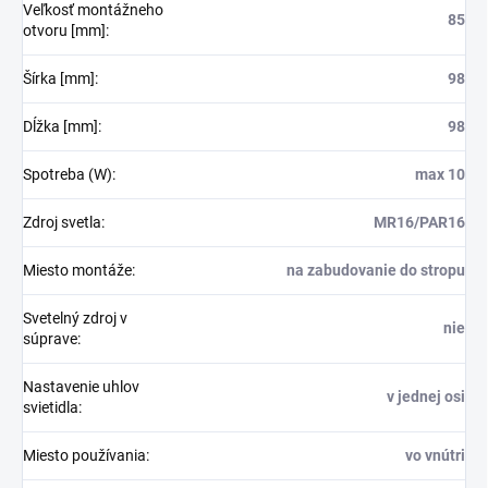
Veľkosť montážneho
85
otvoru [mm]
:
Šírka [mm]
:
98
Dĺžka [mm]
:
98
Spotreba (W)
:
max 10
Zdroj svetla
:
MR16/PAR16
Miesto montáže
:
na zabudovanie do stropu
Svetelný zdroj v
nie
súprave
:
Nastavenie uhlov
v jednej osi
svietidla
:
Miesto používania
:
vo vnútri