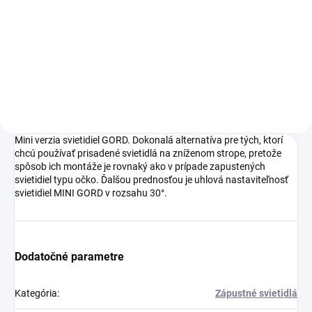
MINI GORD DLP-50-B
28781
15,31 €
Do košíka
Mini verzia svietidiel GORD. Dokonalá alternatíva pre tých, ktorí
chcú používať prisadené svietidlá na zníženom strope, pretože
spôsob ich montáže je rovnaký ako v prípade zapustených
svietidiel typu očko. Ďalšou prednosťou je uhlová nastaviteľnosť
svietidiel MINI GORD v rozsahu 30°.
Dodatočné parametre
Kategória
:
Zápustné svietidlá