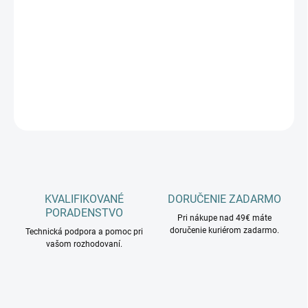
cena:
−
+
Pridať do košíka
DETAILNÉ INFORMÁCIE
OPÝTAŤ SA
KVALIFIKOVANÉ
DORUČENIE ZADARMO
PORADENSTVO
Pri nákupe nad 49€ máte
doručenie kuriérom zadarmo.
Technická podpora a pomoc pri
vašom rozhodovaní.