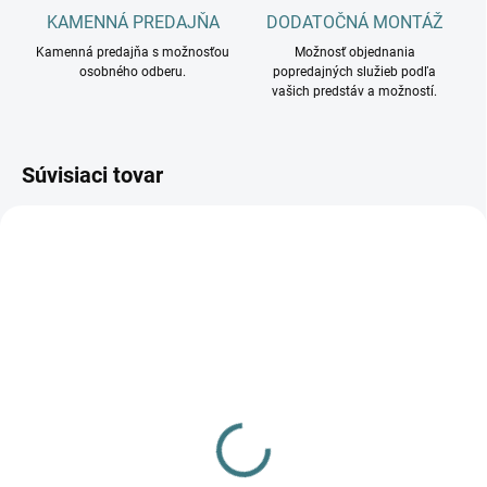
KAMENNÁ PREDAJŇA
DODATOČNÁ MONTÁŽ
Kamenná predajňa s možnosťou
Možnosť objednania
osobného odberu.
popredajných služieb podľa
vašich predstáv a možností.
Súvisiaci tovar
DOSTUPNÉ - SKLADOM U
DODÁVATEĽA
Ozdobný prsteň-
komponent svietidlo