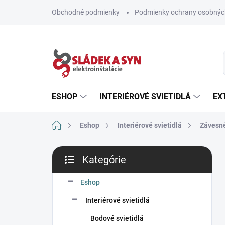
Prejsť
Obchodné podmienky
Podmienky ochrany osobnýc
na
obsah
ESHOP
INTERIÉROVÉ SVIETIDLÁ
EX
Domov
Eshop
Interiérové svietidlá
Závesné
B
Kategórie
o
Preskočiť
č
kategórie
n
Eshop
ý
Interiérové svietidlá
p
a
Bodové svietidlá