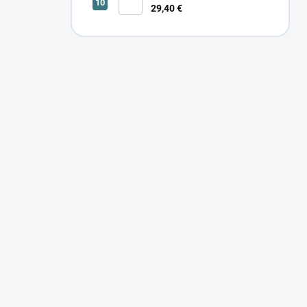
29,40 €
SONOR CCT UP 12W W 24366