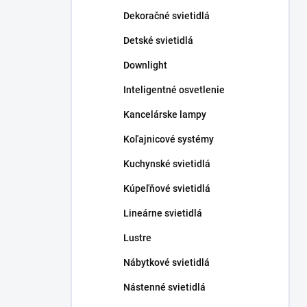
n
Dekoračné svietidlá
e
l
Detské svietidlá
Downlight
Inteligentné osvetlenie
Kancelárske lampy
Koľajnicové systémy
Kuchynské svietidlá
Kúpeľňové svietidlá
Lineárne svietidlá
Lustre
Nábytkové svietidlá
Nástenné svietidlá