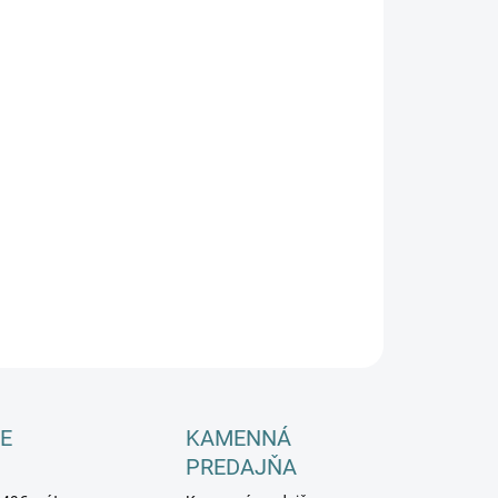
−
+
Pridať do košíka
ILNÉ INFORMÁCIE
OPÝTAŤ SA
E
KAMENNÁ
PREDAJŇA