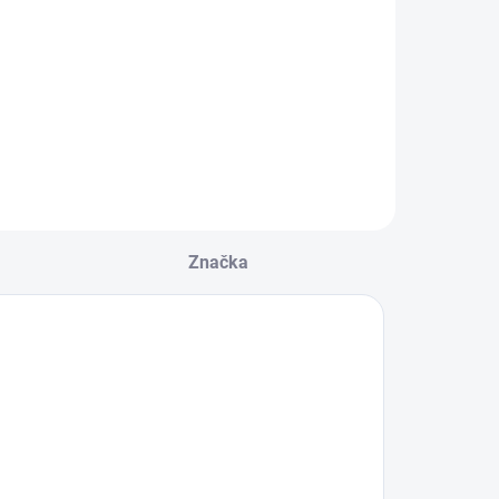
BRASS 8913
BRASS I 8800
69,90 €
85,90 €
Do košíka
Do košíka
Značka