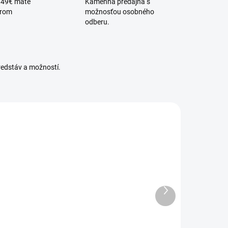
 49€ máte
Kamenná predajňa s
érom
možnosťou osobného
odberu.
redstáv a možností.
OWODVORSKI-
NOWODVORSKI-
39891394
5903139880091
DOSTUPNÉ -
DOSTUPNÉ -
SKLADOM U
SKLADOM U
Ďalší
DODÁVATEĽA
DODÁVATEĽA
produkt
Stropné
Závesné
vietidlo EYE
svietidlo EYE