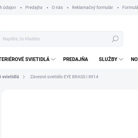
h údajov
Predajňa
O nás
Reklamačný formulár
Formulá
Hľadať
TERIÉROVÉ SVIETIDLÁ
PREDAJŇA
SLUŽBY
NO
 svietidlá
Závesné svietidlo EYE BRASS I 8914
Neohodnotené
Podrobnosti hodnotenia
ZNAČKA
63
Jedn
DOS
cena