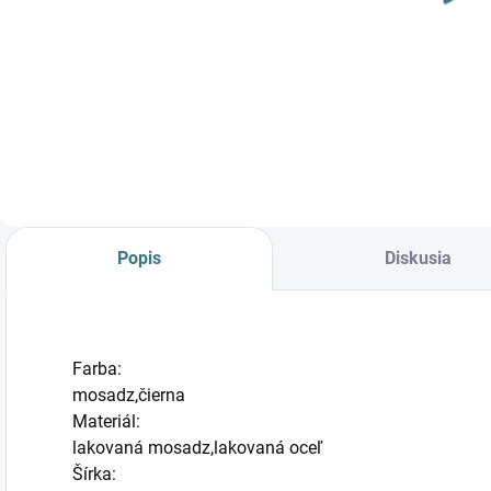
BRASS 8911
BRASS 8912
23,90 €
48,90 €
Do košíka
Do košíka
Popis
Diskusia
Farba:
mosadz,čierna
Materiál:
lakovaná mosadz,lakovaná oceľ
Šírka: