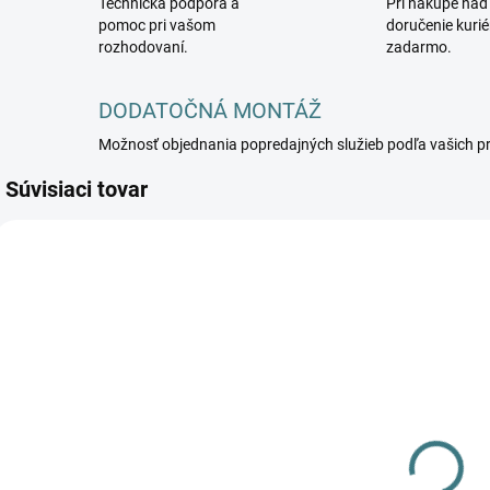
Technická podpora a
Pri nákupe nad
pomoc pri vašom
doručenie kuri
rozhodovaní.
zadarmo.
DODATOČNÁ MONTÁŽ
Možnosť objednania popredajných služieb podľa vašich p
Súvisiaci tovar
NOWODVORSKI-
NOWODVORSKI-
N
5903139891196
5903139891295
59031
DOSTUPNÉ -
DOSTUPNÉ -
SKLADOM U
SKLADOM U
DODÁVATEĽA
DODÁVATEĽA
Stropné
Stropné
svietidlo EYE
svietidlo EYE
s