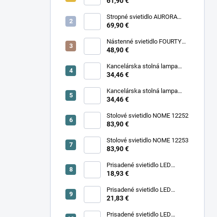
11977
61,90 €
Stropné svietidlo AURORA
11971
69,90 €
Nástenné svietidlo FOURTY
WALL S 10888
48,90 €
Kancelárska stolná lampa
PIXA KT-40-GR BL 90420
34,46 €
Kancelárska stolná lampa
PIXA KT-40-BE 90419
34,46 €
Stolové svietidlo NOME 12252
83,90 €
Stolové svietidlo NOME 12253
83,90 €
Prisadené svietidlo LED
18,93 €
SONOR CCT UP 6W W 24364
Prisadené svietidlo LED
SONOR CCT UP 6W B 24365
21,83 €
Prisadené svietidlo LED