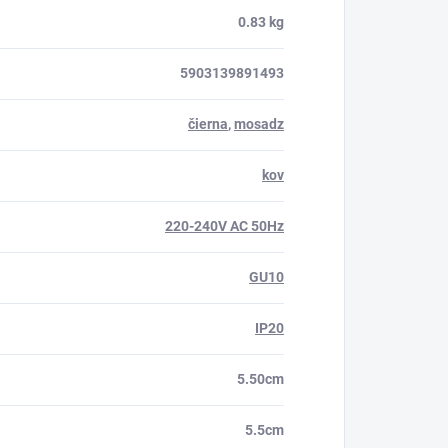
0.83 kg
5903139891493
čierna
,
mosadz
kov
220-240V AC 50Hz
GU10
IP20
5.50cm
5.5cm